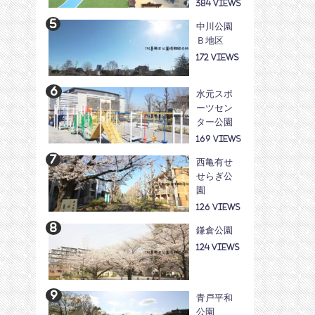
384
中川公園
Ｂ地区
172
水元スポ
ーツセン
ター公園
169
西亀有せ
せらぎ公
園
126
鎌倉公園
124
青戸平和
公園