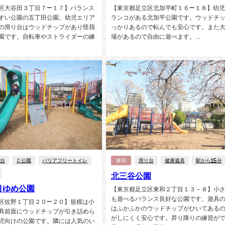
区大谷田３丁目７−１７】バランス
【東京都足立区北加平町１６−１８】幼児
すい公園の五丁田公園。幼児エリア
ランコがある北加平公園です。ウッドチ
の滑り台はウッドチップがあり怪我
っかりあるので転んでも安心です。また
園です。自転車やストライダーの練
場があるので自由に遊べます。...
り台
Ｃ公園
バリアフリートイレ
東和
滑り台
健康遊具
駅から15分
北三谷公園
目ゆめ公園
【東京都足立区東和２丁目１３－８】小
も遊べるバランス良好な公園です。遊具
区佐野１丁目２０−２０】規模は小
はふかふかのウッドチップがひいてある
具前面にウッドチップが引き詰めら
がしにくく安心です。昇り降りの練習が
児向けの公園です。隣には人気のい