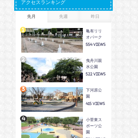
アクセスランキング
先月
先週
昨日
亀有リリ
オパーク
554
曳舟川親
水公園
522
下河原公
園
415
小菅東ス
ポーツ公
園