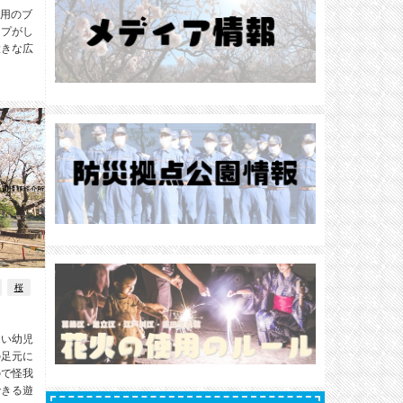
用のブ
ップがし
大きな広
桜
さい幼児
の足元に
ので怪我
できる遊