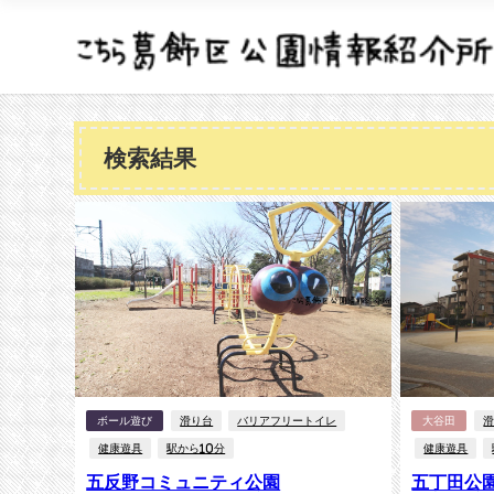
検索結果
ボール遊び
滑り台
バリアフリートイレ
大谷田
健康遊具
駅から10分
健康遊具
五反野コミュニティ公園
五丁田公