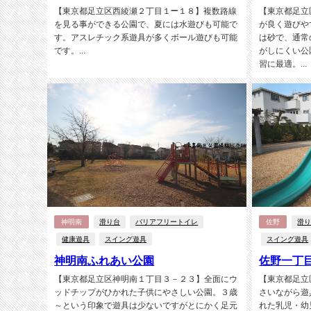
【東京都足立区西綾瀬２丁目１−１８】複数路線
【東京都足立
を見る事ができる公園で、夏には水遊びも可能で
が良く遊びや
す。アスレチック系遊具が多くボール遊びも可能
は砂で、通常
です。...
がしにくい公
習に最適。...
神明南
滑り台
バリアフリートイレ
佐野
滑
健康遊具
スイング遊具
スイング遊具
神明南ふれあい公園
佐野一丁
【東京都足立区神明南１丁目３－２３】全面にウ
【東京都足立
ッドチップがひかれた子供にやさしい公園。３歳
さいながら遊
～という印象で遊具は少ないですがとにかく足元
れた乳児・幼