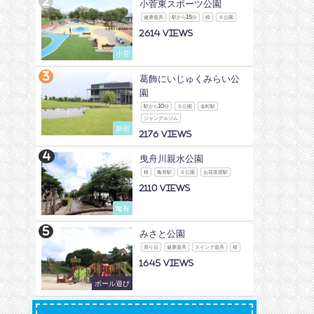
小菅東スポーツ公園
健康遊具
駅から15分
桜
Ｓ公園
2614
小菅
葛飾にいじゅくみらい公
園
駅から10分
Ｓ公園
金町駅
ジャングルジム
新宿
2176
曳舟川親水公園
桜
亀有駅
Ｓ公園
お花茶屋駅
2110
亀有
みさと公園
滑り台
健康遊具
スイング遊具
桜
1645
ボール遊び