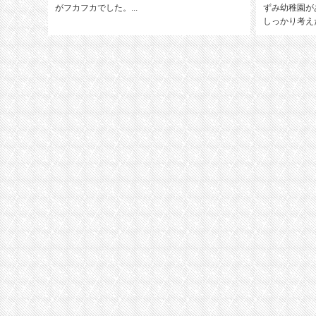
がフカフカでした。...
ずみ幼稚園が
しっかり考えた