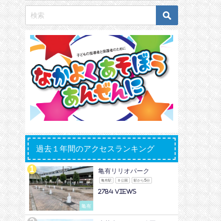
過去１年間のアクセスランキング
亀有リリオパーク
亀有駅
Ｂ公園
駅から5分
2784
亀有