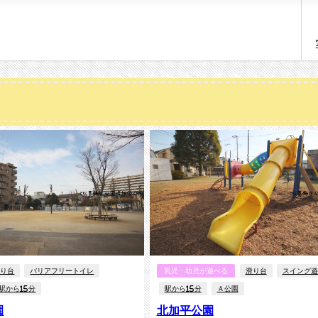
滑り台
バリアフリートイレ
乳児・幼児が遊べる
滑り台
スイング遊
駅から15分
駅から15分
Ａ公園
園
北加平公園