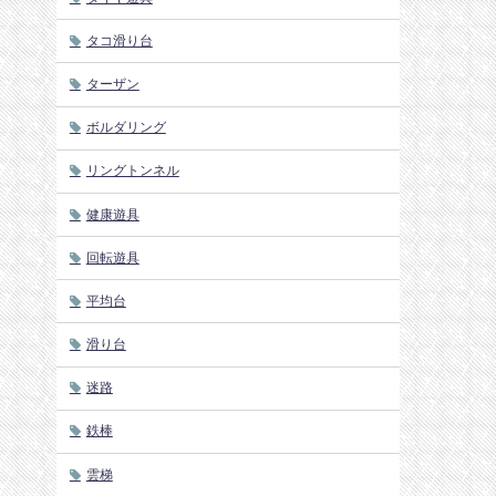
タコ滑り台
ターザン
ボルダリング
リングトンネル
健康遊具
回転遊具
平均台
滑り台
迷路
鉄棒
雲梯