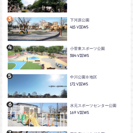
下河原公園
415
小菅東スポーツ公園
384
中川公園Ｂ地区
172
水元スポーツセンター公園
169