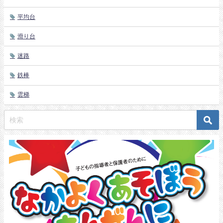
平均台
滑り台
迷路
鉄棒
雲梯