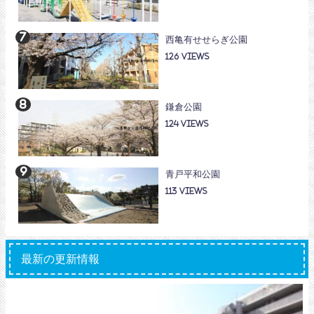
西亀有せせらぎ公園
126
鎌倉公園
124
青戸平和公園
113
最新の更新情報