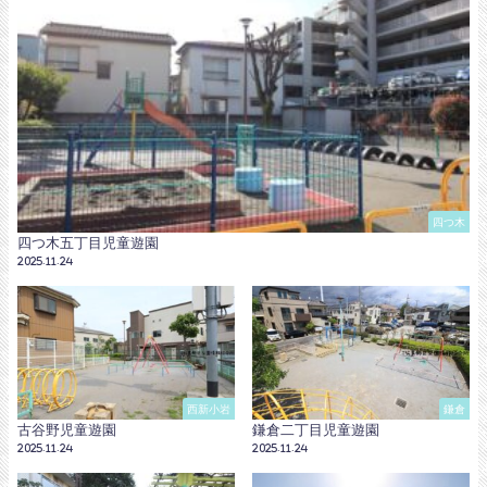
四つ木
四つ木五丁目児童遊園
2025.11.24
西新小岩
鎌倉
古谷野児童遊園
鎌倉二丁目児童遊園
2025.11.24
2025.11.24