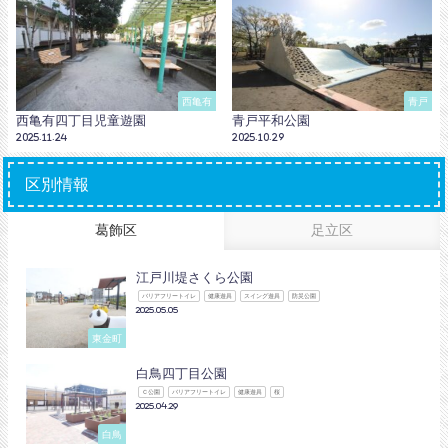
西亀有
青戸
西亀有四丁目児童遊園
青戸平和公園
2025.11.24
2025.10.29
区別情報
葛飾区
足立区
江戸川堤さくら公園
バリアフリートイレ
健康遊具
スイング遊具
防災公園
2025.05.05
東金町
白鳥四丁目公園
Ｃ公園
バリアフリートイレ
健康遊具
桜
2025.04.29
白鳥