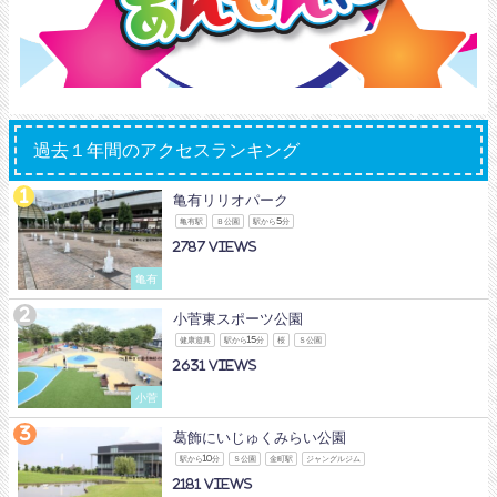
過去１年間のアクセスランキング
亀有リリオパーク
亀有駅
Ｂ公園
駅から5分
2787
亀有
小菅東スポーツ公園
健康遊具
駅から15分
桜
Ｓ公園
2631
小菅
葛飾にいじゅくみらい公園
駅から10分
Ｓ公園
金町駅
ジャングルジム
2181