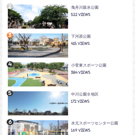
曳舟川親水公園
522
下河原公園
415
小菅東スポーツ公園
384
中川公園Ｂ地区
172
水元スポーツセンター公園
169