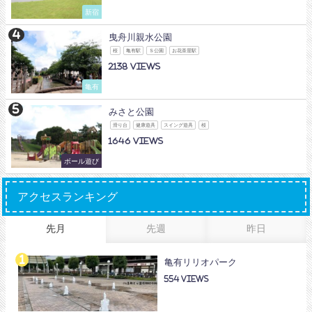
新宿
曳舟川親水公園
桜
亀有駅
Ｓ公園
お花茶屋駅
2138
亀有
みさと公園
滑り台
健康遊具
スイング遊具
桜
1646
ボール遊び
アクセスランキング
先月
先週
昨日
亀有リリオパーク
554