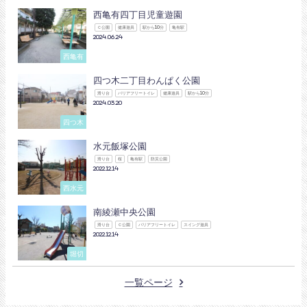
西亀有四丁目児童遊園
Ｃ公園
健康遊具
駅から10分
亀有駅
2024.06.24
西亀有
四つ木二丁目わんぱく公園
滑り台
バリアフリートイレ
健康遊具
駅から10分
2024.03.20
四つ木
水元飯塚公園
滑り台
桜
亀有駅
防災公園
2022.12.14
西水元
南綾瀬中央公園
滑り台
Ｃ公園
バリアフリートイレ
スイング遊具
2022.12.14
堀切
一覧ページ