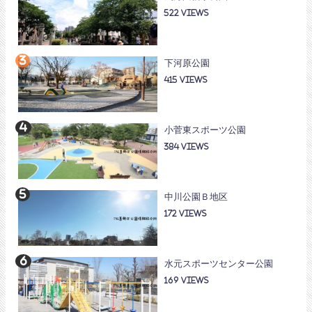
522
下河原公園
415
小菅東スポーツ公園
384
中川公園Ｂ地区
172
水元スポーツセンター公園
169