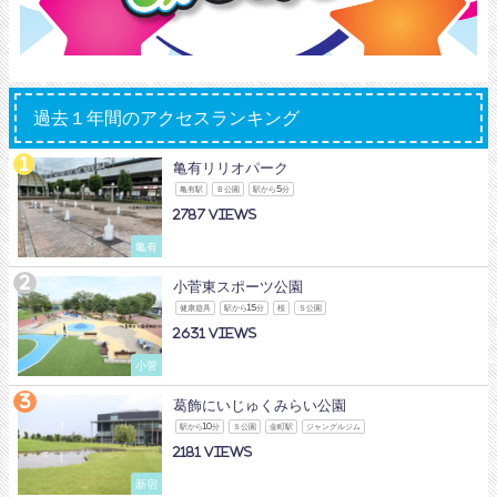
過去１年間のアクセスランキング
亀有リリオパーク
亀有駅
Ｂ公園
駅から5分
2787
亀有
小菅東スポーツ公園
健康遊具
駅から15分
桜
Ｓ公園
2631
小菅
葛飾にいじゅくみらい公園
駅から10分
Ｓ公園
金町駅
ジャングルジム
2181
新宿