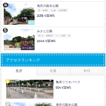
曳舟川親水公園
桜
亀有駅
Ｓ公園
お花茶屋駅
2138
亀有
みさと公園
滑り台
健康遊具
スイング遊具
桜
1646
ボール遊び
アクセスランキング
先月
先週
昨日
亀有リリオパーク
554
曳舟川親水公園