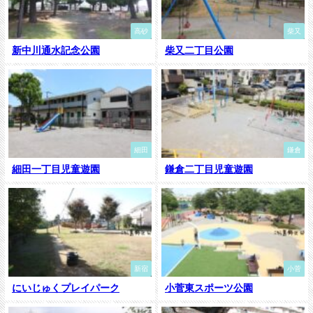
高砂
柴又
新中川通水記念公園
柴又二丁目公園
細田
鎌倉
細田一丁目児童遊園
鎌倉二丁目児童遊園
新宿
小菅
にいじゅくプレイパーク
小菅東スポーツ公園