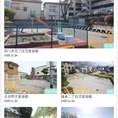
四つ木
四つ木五丁目児童遊園
2025.11.24
西新小岩
鎌倉
古谷野児童遊園
鎌倉二丁目児童遊園
2025.11.24
2025.11.24