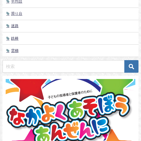
平均台
滑り台
迷路
鉄棒
雲梯