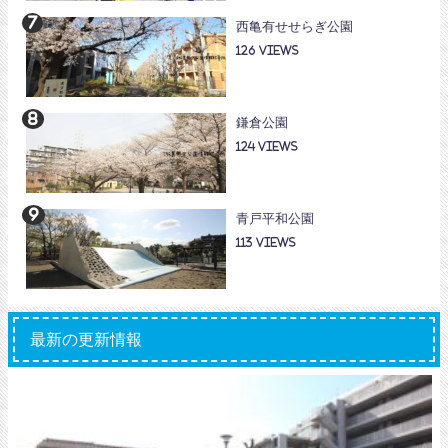
西亀有せせらぎ公園
126
鎌倉公園
124
青戸平和公園
113
最新の更新情報