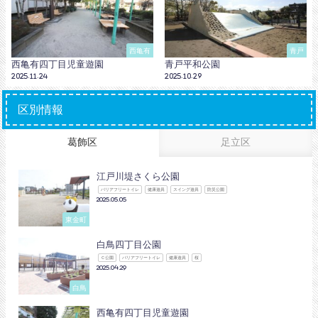
西亀有
青戸
西亀有四丁目児童遊園
青戸平和公園
2025.11.24
2025.10.29
区別情報
葛飾区
足立区
江戸川堤さくら公園
バリアフリートイレ
健康遊具
スイング遊具
防災公園
2025.05.05
東金町
白鳥四丁目公園
Ｃ公園
バリアフリートイレ
健康遊具
桜
2025.04.29
白鳥
西亀有四丁目児童遊園