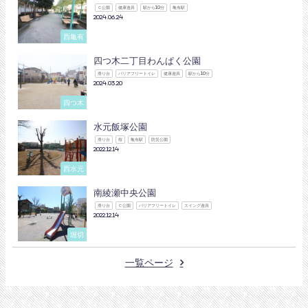
Ｃ公園
健康遊具
駅から10分
亀有駅
2024.06.24
西亀有
四つ木二丁目わんぱく公園
滑り台
バリアフリートイレ
健康遊具
駅から10分
2024.03.20
四つ木
水元飯塚公園
滑り台
桜
亀有駅
防災公園
2022.12.14
西水元
南綾瀬中央公園
滑り台
Ｃ公園
バリアフリートイレ
スイング遊具
2022.12.14
堀切
一覧ページ