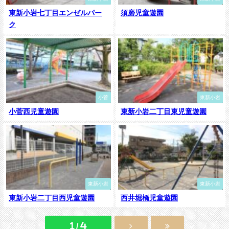
東新小岩七丁目エンゼルパー
須磨児童遊園
ク
小菅
東新小岩
小菅西児童遊園
東新小岩二丁目東児童遊園
東新小岩
東新小岩
東新小岩二丁目西児童遊園
西井堀橋児童遊園
1 / 4