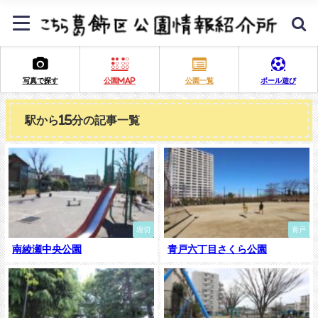
写真で探す
公園MAP
公園一覧
ボール遊び
駅から15分の記事一覧
堀切
青戸
南綾瀬中央公園
青戸六丁目さくら公園