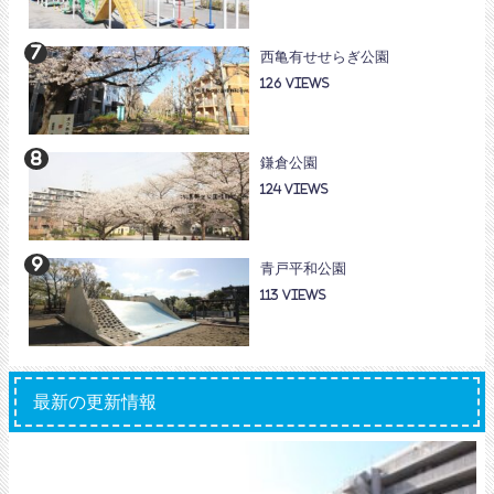
西亀有せせらぎ公園
126
鎌倉公園
124
青戸平和公園
113
最新の更新情報