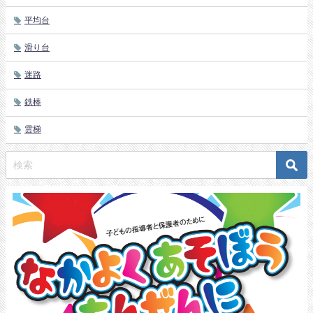
平均台
滑り台
迷路
鉄棒
雲梯