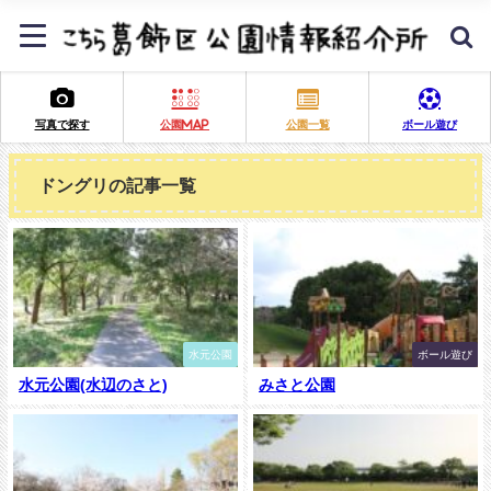
写真で探す
公園MAP
公園一覧
ボール遊び
ドングリの記事一覧
水元公園
ボール遊び
水元公園(水辺のさと)
みさと公園