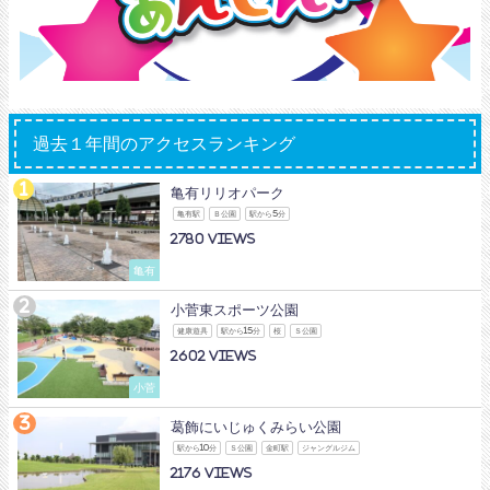
過去１年間のアクセスランキング
亀有リリオパーク
亀有駅
Ｂ公園
駅から5分
2780
亀有
小菅東スポーツ公園
健康遊具
駅から15分
桜
Ｓ公園
2602
小菅
葛飾にいじゅくみらい公園
駅から10分
Ｓ公園
金町駅
ジャングルジム
2176