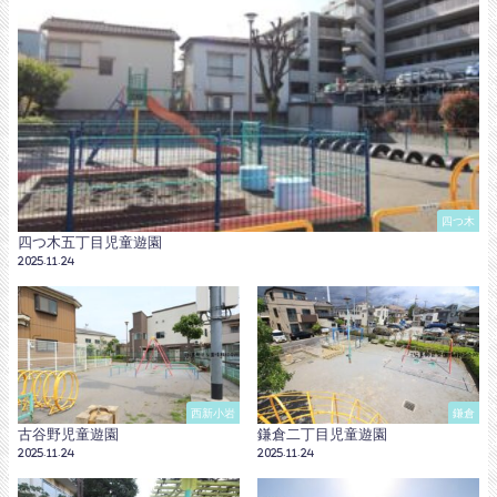
四つ木
四つ木五丁目児童遊園
2025.11.24
西新小岩
鎌倉
古谷野児童遊園
鎌倉二丁目児童遊園
2025.11.24
2025.11.24