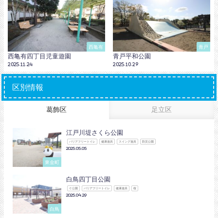
西亀有
青戸
西亀有四丁目児童遊園
青戸平和公園
2025.11.24
2025.10.29
区別情報
葛飾区
足立区
江戸川堤さくら公園
バリアフリートイレ
健康遊具
スイング遊具
防災公園
2025.05.05
東金町
白鳥四丁目公園
Ｃ公園
バリアフリートイレ
健康遊具
桜
2025.04.29
白鳥