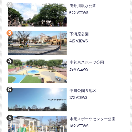
曳舟川親水公園
522
下河原公園
415
小菅東スポーツ公園
384
中川公園Ｂ地区
172
水元スポーツセンター公園
169