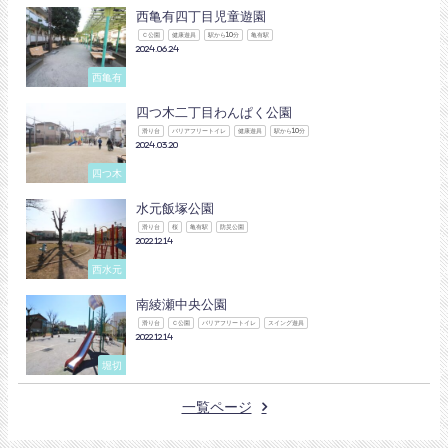
西亀有四丁目児童遊園
Ｃ公園
健康遊具
駅から10分
亀有駅
2024.06.24
西亀有
四つ木二丁目わんぱく公園
滑り台
バリアフリートイレ
健康遊具
駅から10分
2024.03.20
四つ木
水元飯塚公園
滑り台
桜
亀有駅
防災公園
2022.12.14
西水元
南綾瀬中央公園
滑り台
Ｃ公園
バリアフリートイレ
スイング遊具
2022.12.14
堀切
一覧ページ