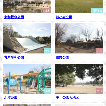
東和
西新小岩
東和親水公園
新小岩公園
青戸
六木
青戸平和公園
佐野公園
奥戸
中川
北沼公園
中川公園Ａ地区