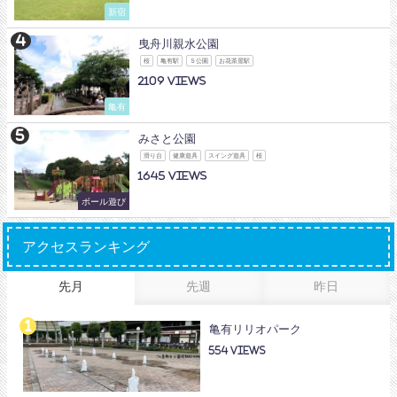
新宿
曳舟川親水公園
桜
亀有駅
Ｓ公園
お花茶屋駅
2109
亀有
みさと公園
滑り台
健康遊具
スイング遊具
桜
1645
ボール遊び
アクセスランキング
先月
先週
昨日
亀有リリオパーク
554