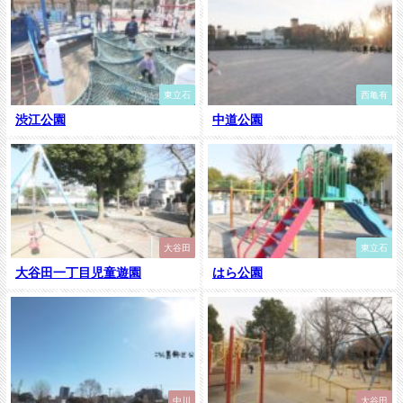
東立石
西亀有
渋江公園
中道公園
大谷田
東立石
大谷田一丁目児童遊園
はら公園
中川
大谷田