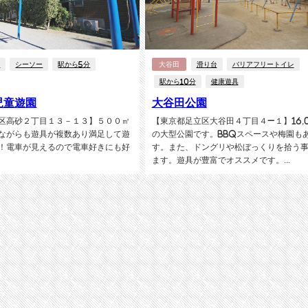
梯
シーソー
駅から5分
大谷田
滑り台
バリアフリートイレ
駅から10分
健康遊具
児童遊園
大谷田公園
区高砂２丁目１３－１３】５００㎡
【東京都足立区大谷田４丁目４−１】16,
ながらも遊具が複数あり満足して遊
の大型公園です。BBQスペースや梅園も
！電車が見えるので電車好きにも好
す。また、ドングリや松ぼっくりを拾う
ます。遊具が豊富でオススメです。...