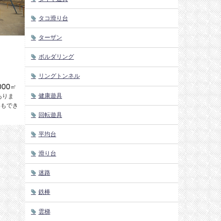
タコ滑り台
ターザン
ボルダリング
リングトンネル
000㎡
健康遊具
ありま
事もでき
回転遊具
平均台
滑り台
迷路
鉄棒
雲梯