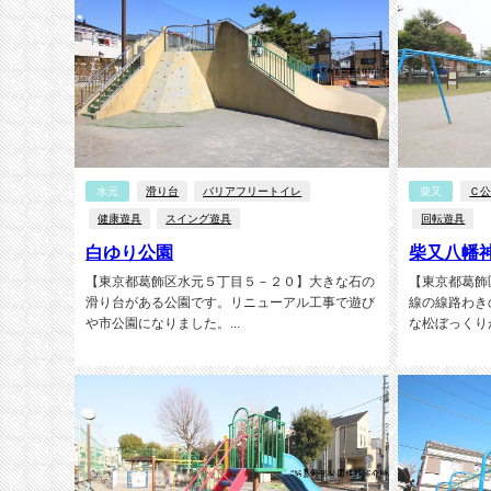
水元
滑り台
バリアフリートイレ
柴又
Ｃ
健康遊具
スイング遊具
回転遊具
白ゆり公園
柴又八幡
【東京都葛飾区水元５丁目５－２０】大きな石の
【東京都葛飾
滑り台がある公園です。リニューアル工事で遊び
線の線路わき
や市公園になりました。...
な松ぼっくり