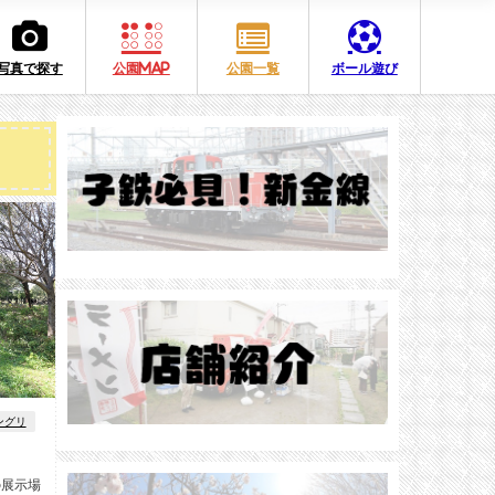
写真で探す
公園MAP
公園一覧
ボール遊び
ングリ
の展示場