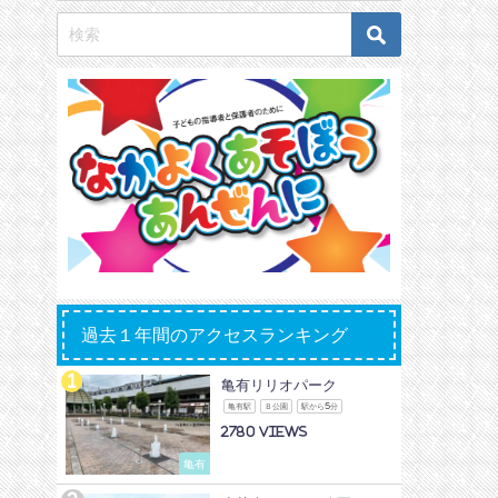
過去１年間のアクセスランキング
亀有リリオパーク
亀有駅
Ｂ公園
駅から5分
2780
亀有