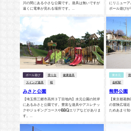
川の間にある小さな公園です。遊具は無いですが
にリニューア
遠くに電車が見れる場所です。...
ボール遊びが
ボール遊び
滑り台
健康遊具
東水元
スイング遊具
桜
金町駅
みさと公園
熊野公園
【埼玉県三郷市高州３丁目地内】水元公園の対岸
【東京都葛飾
にあるみさと公園です。豊富な遊具やアスレチッ
の冒険広場近
クやジョギングコースやBBQエリアなどがありま
ためあまり知
す。...