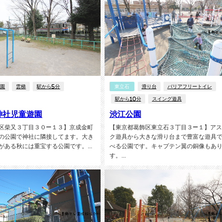
公園
雲梯
駅から5分
東立石
滑り台
バリアフリートイレ
駅から10分
スイング遊具
神社児童遊園
渋江公園
区柴又３丁目３０−１３】京成金町
【東京都葛飾区東立石３丁目３−１】アス
の公園で神社に隣接してます。大き
ク遊具から大きな滑り台まで豊富な遊具
がある秋には重宝する公園です。...
べる公園です。キャプテン翼の銅像もあ
す。...