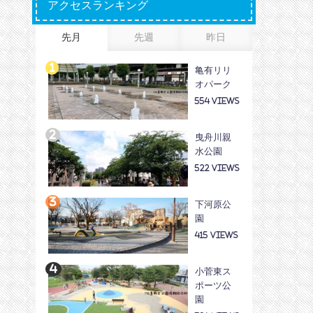
アクセスランキング
先月
先週
昨日
亀有リリ
オパーク
554
曳舟川親
水公園
522
下河原公
園
415
小菅東ス
ポーツ公
園