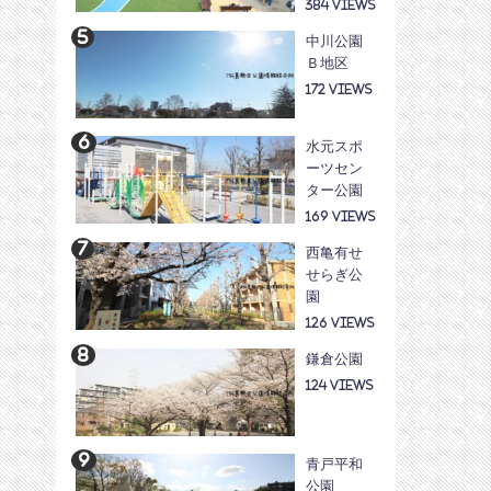
384
中川公園
Ｂ地区
172
水元スポ
ーツセン
ター公園
169
西亀有せ
せらぎ公
園
126
鎌倉公園
124
青戸平和
公園