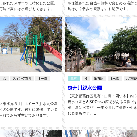
ルされたスポーツに特化した公園。
や保護された自然を無料で楽しめる場所
可能で夏には水遊びもできます。...
具はなく散歩や観察をする場所です。...
滑り台
スイング遊具
Ｂ公園
亀有
桜
亀有駅
Ｓ公園
お花茶
曳舟川親水公園
【東京都葛飾区亀有・白鳥・四つ木】約
親水公園と6,300㎡の広場がある公園で
区東水元５丁目４０−７】水元公園
桜、夏は水遊び、一年を通して植物や生
くの公園です。神社に隣接している
じる場所です。...
られておらず空いております。...