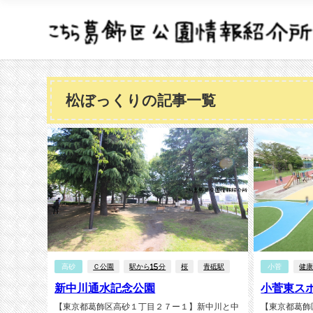
松ぼっくりの記事一覧
高砂
Ｃ公園
駅から15分
桜
青砥駅
小菅
健
新中川通水記念公園
小菅東ス
【東京都葛飾区高砂１丁目２７ー１】新中川と中
【東京都葛飾