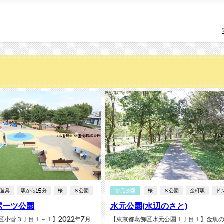
康遊具
駅から15分
桜
Ｓ公園
水元公園
桜
Ｓ公園
金町駅
ド
ポーツ公園
水元公園(水辺のさと)
区小菅３丁目１－１】2022年7月
【東京都葛飾区水元公園１丁目１】金魚