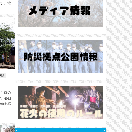
です。遊
屋駅
３キロの
す。春は
き物を感