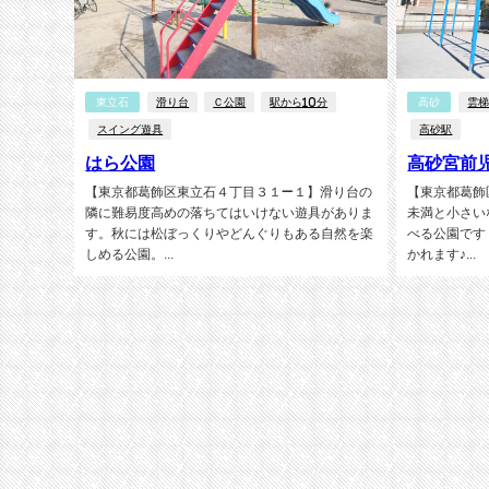
東立石
滑り台
Ｃ公園
駅から10分
高砂
雲
スイング遊具
高砂駅
はら公園
高砂宮前
【東京都葛飾区東立石４丁目３１−１】滑り台の
【東京都葛飾
隣に難易度高めの落ちてはいけない遊具がありま
未満と小さい
す。秋には松ぼっくりやどんぐりもある自然を楽
べる公園です
しめる公園。...
かれます♪...