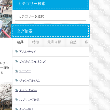
カテゴリー検索
タグ検索
遊具
特徴
最寄り駅
自然
広さ
アスレチック
ザイルクライミング
レチッ
で一日遊
シーソー
りま
ジャングルジム
スイング遊具
スプリング遊具
タイヤ遊具