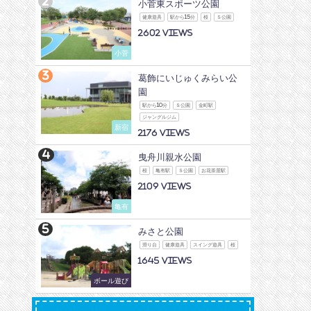
小菅東スポーツ公園
健康遊具
駅から15分
桜
Ｓ公園
2602
小菅
葛飾にいじゅくみらい公
園
駅から10分
Ｓ公園
金町駅
ジャングルジム
新宿
2176
曳舟川親水公園
桜
亀有駅
Ｓ公園
お花茶屋駅
2109
亀有
みさと公園
滑り台
健康遊具
スイング遊具
桜
1645
ボール遊び