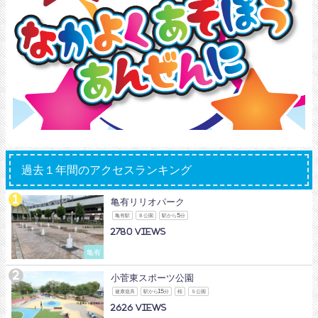
過去１年間のアクセスランキング
亀有リリオパーク
亀有駅
Ｂ公園
駅から5分
2780
亀有
小菅東スポーツ公園
健康遊具
駅から15分
桜
Ｓ公園
2626