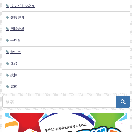
リングトンネル
健康遊具
回転遊具
平均台
滑り台
迷路
鉄棒
雲梯