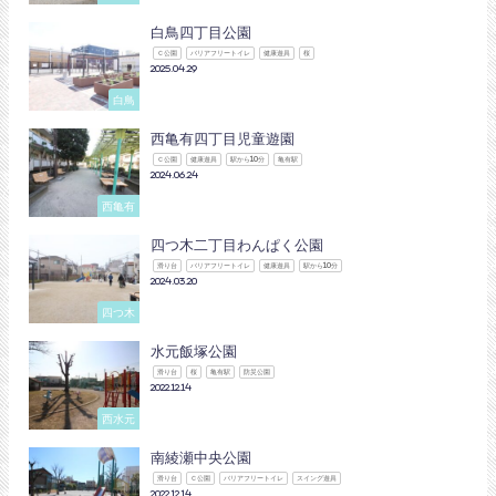
白鳥四丁目公園
Ｃ公園
バリアフリートイレ
健康遊具
桜
2025.04.29
白鳥
西亀有四丁目児童遊園
Ｃ公園
健康遊具
駅から10分
亀有駅
2024.06.24
西亀有
四つ木二丁目わんぱく公園
滑り台
バリアフリートイレ
健康遊具
駅から10分
2024.03.20
四つ木
水元飯塚公園
滑り台
桜
亀有駅
防災公園
2022.12.14
西水元
南綾瀬中央公園
滑り台
Ｃ公園
バリアフリートイレ
スイング遊具
2022.12.14