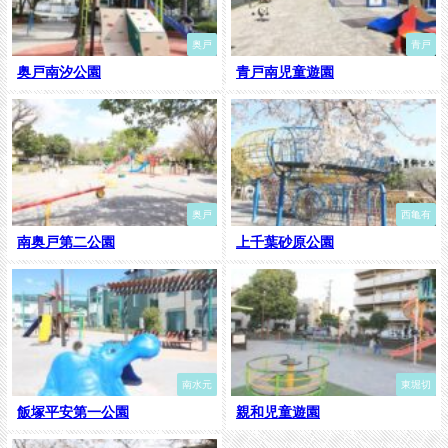
奥戸
青戸
奥戸南汐公園
青戸南児童遊園
奥戸
西亀有
南奥戸第二公園
上千葉砂原公園
南水元
東堀切
飯塚平安第一公園
親和児童遊園