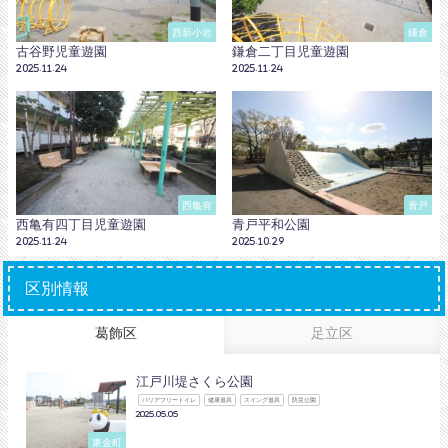
西新小岩
鎌倉
古谷野児童遊園
鎌倉二丁目児童遊園
2025.11.24
2025.11.24
西亀有
青戸
西亀有四丁目児童遊園
青戸平和公園
2025.11.24
2025.10.29
区別情報
葛飾区
足立区
江戸川堤さくら公園
バリアフリートイレ
健康遊具
スイング遊具
防災公園
2025.05.05
東金町