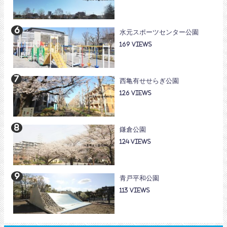
水元スポーツセンター公園
169
西亀有せせらぎ公園
126
鎌倉公園
124
青戸平和公園
113