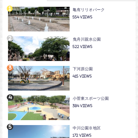
亀有リリオパーク
554
曳舟川親水公園
522
下河原公園
415
小菅東スポーツ公園
384
中川公園Ｂ地区
172