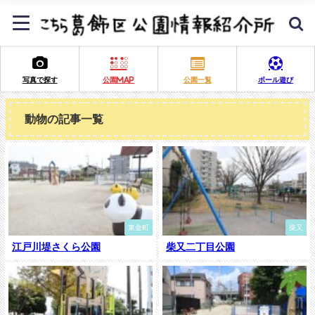
写真で探す
公園MAP
公園一覧
ボール遊び
動物の記事一覧
東金町
柴又
江戸川堤さくら公園
柴又二丁目公園