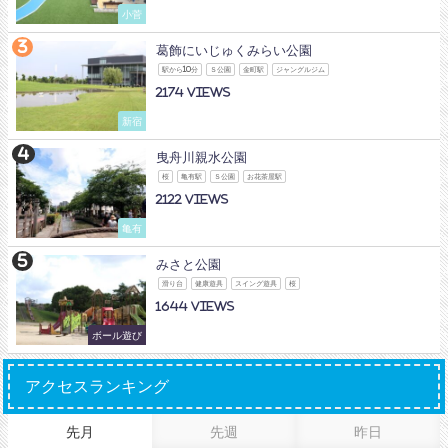
小菅
葛飾にいじゅくみらい公園
駅から10分
Ｓ公園
金町駅
ジャングルジム
2174
新宿
曳舟川親水公園
桜
亀有駅
Ｓ公園
お花茶屋駅
2122
亀有
みさと公園
滑り台
健康遊具
スイング遊具
桜
1644
ボール遊び
アクセスランキング
先月
先週
昨日