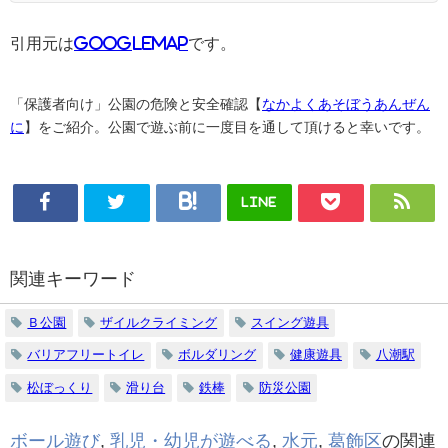
引用元は
GoogleMAP
です。
「保護者向け」公園の危険と安全確認【
なかよくあそぼうあんぜん
に
】をご紹介。公園で遊ぶ前に一度目を通して頂けると幸いです。
LINE
関連キーワード
Ｂ公園
ザイルクライミング
スイング遊具
バリアフリートイレ
ボルダリング
健康遊具
八潮駅
松ぼっくり
滑り台
鉄棒
防災公園
ボール遊び
,
乳児・幼児が遊べる
,
水元
,
葛飾区
の関連