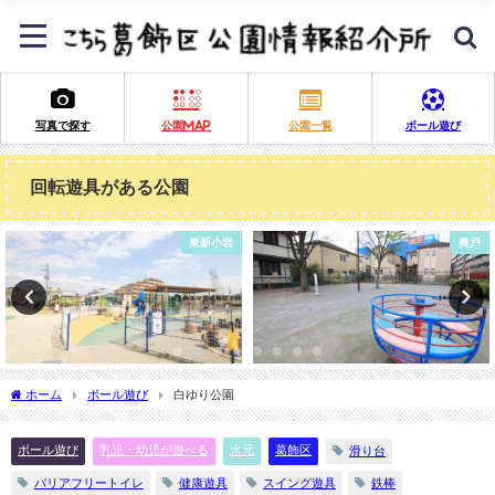
写真で探す
公園MAP
公園一覧
ボール遊び
回転遊具がある公園
奥戸
青戸
ホーム
ボール遊び
白ゆり公園
ボール遊び
乳児・幼児が遊べる
水元
葛飾区
滑り台
バリアフリートイレ
健康遊具
スイング遊具
鉄棒