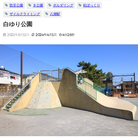
防災公園
Ｂ公園
ボルダリング
松ぼっくり
ザイルクライミング
八潮駅
白ゆり公園
2021年6月11日
2024年4月1日
4分26秒