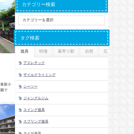
カテゴリー検索
タグ検索
遊具
特徴
最寄り駅
自然
広さ
アスレチック
ザイルクライミング
】東新小
シーソー
公園で
ジャングルジム
スイング遊具
スプリング遊具
タイヤ遊具