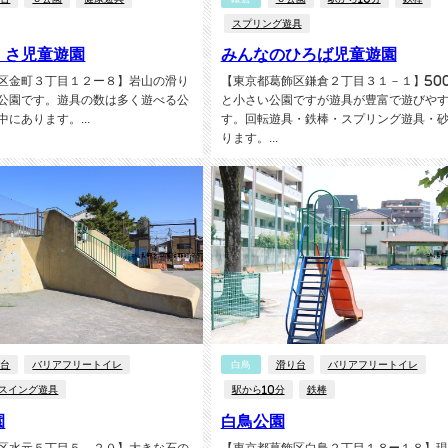
スプリング遊具
くさ児童遊園
みんなのひろば児童遊園
区金町３丁目１２ー８】岩山の滑り
【東京都葛飾区鎌倉２丁目３１－１】50
公園です。遊具の数は多く遊べる公
と小さい公園ですが遊具が豊富で遊びや
にあります。...
す。回転遊具・鉄棒・スプリング遊具・
ります。...
り台
バリアフリートイレ
白鳥
滑り台
バリアフリートイレ
スイング遊具
駅から10分
鉄棒
園
白鳥公園
区水元５丁目５－２０】大きな石の
【東京都葛飾区白鳥２丁目１８−１８】現