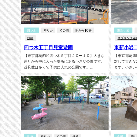
四つ木
滑り台
Ｃ公園
駅から10分
東新小岩
鉄棒
スプリング遊
四つ木五丁目児童遊園
東新小岩
【東京都葛飾区四つ木５丁目２０ー１０】大きな
【東京都葛飾
通りから中に入った場所にある小さな公園です。
対して大きな
遊具数は多くて子供に人気の公園です。...
ます。小さい
奥戸
滑り台
Ｃ公園
鉄棒
金町
滑