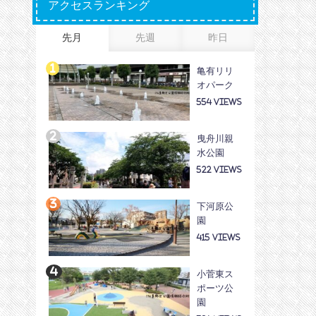
アクセスランキング
先月
先週
昨日
亀有リリ
オパーク
554
曳舟川親
水公園
522
下河原公
園
415
小菅東ス
ポーツ公
園