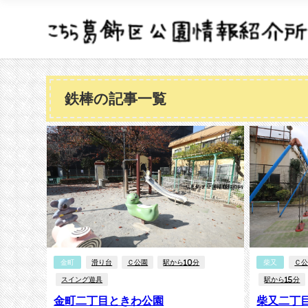
鉄棒の記事一覧
金町
滑り台
Ｃ公園
駅から10分
柴又
Ｃ
スイング遊具
駅から15分
金町二丁目ときわ公園
柴又二丁