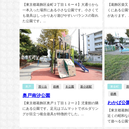
【東京都葛飾区金町２丁目１６ー４】大通りから
【葛飾区柴又
一本入った場所にある小さな公園です。小さくて
くにある公園
も遊具はしっかりあり遊びやすいバランスの取れ
があります。..
た公園です。...
奥戸
滑り台
鉄棒
Ｂ公園
新小岩駅
東金町
鉄棒
奥戸南汐公園
わかば公
【東京都葛飾区奥戸１丁目１２ー２】児童館の隣
にある公園です。足元はゴムマットでボルダリン
【東京都葛飾
グが目立つ複合遊具が特徴的でした。...
近くの昭和な
て遊べる公園で