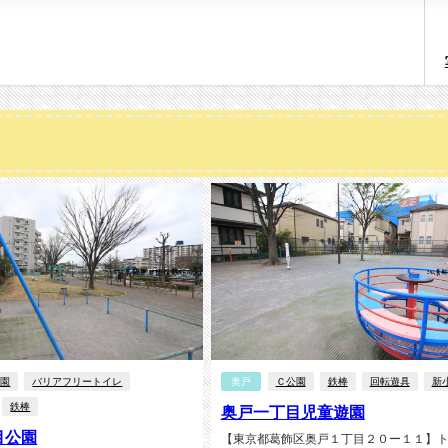
公園
バリアフリートイレ
奥戸
Ｃ公園
鉄棒
回転遊具
新
鉄棒
奥戸一丁目児童遊園
目公園
【東京都葛飾区奥戸１丁目２０ー１１】