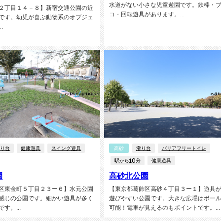
水道がない小さな児童遊園です。鉄棒・
２丁目１４－８】新宿交通公園の近
コ・回転遊具があります。...
です。幼児が喜ぶ動物系のオブジェ
.
滑り台
健康遊具
スイング遊具
高砂
滑り台
バリアフリートイレ
駅から10分
健康遊具
園
高砂北公園
区東金町５丁目２３ー６】水元公園
【東京都葛飾区高砂４丁目３ー１】遊具
感じの公園です。細かい遊具が多く
遊びやすい公園です。大きな広場はボー
す。...
可能！電車が見えるのもポイントです。...