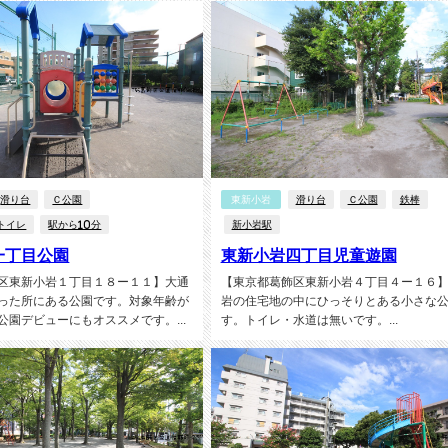
滑り台
Ｃ公園
東新小岩
滑り台
Ｃ公園
鉄棒
トイレ
駅から10分
新小岩駅
一丁目公園
東新小岩四丁目児童遊園
区東新小岩１丁目１８ー１１】大通
【東京都葛飾区東新小岩４丁目４ー１６
った所にある公園です。対象年齢が
岩の住宅地の中にひっそりとある小さな
公園デビューにもオススメです。...
す。トイレ・水道は無いです。...