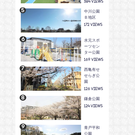
384
中川公園
Ｂ地区
172
水元スポ
ーツセン
ター公園
169
西亀有せ
せらぎ公
園
126
鎌倉公園
124
青戸平和
公園