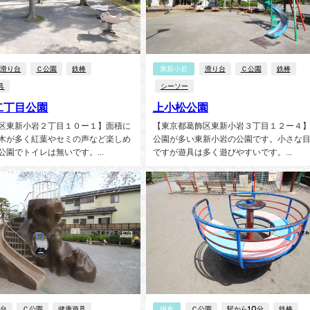
滑り台
Ｃ公園
鉄棒
東新小岩
滑り台
Ｃ公園
鉄棒
具
シーソー
二丁目公園
上小松公園
区東新小岩２丁目１０ー１】面積に
【東京都葛飾区東新小岩３丁目１２ー４
木が多く紅葉やセミの声など楽しめ
公園が多い東新小岩の公園です。小さな
公園でトイレは無いです。...
ですが遊具は多く遊びやすいです。...
り台
Ｃ公園
健康遊具
鎌倉
Ｃ公園
駅から10分
鉄棒