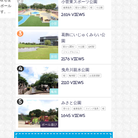
小菅東スポーツ公園
。ボール
健康遊具
駅から15分
桜
Ｓ公園
。...
2614
小菅
葛飾にいじゅくみらい公
園
駅から10分
Ｓ公園
金町駅
ジャングルジム
新宿
2176
曳舟川親水公園
桜
亀有駅
Ｓ公園
お花茶屋駅
2110
亀有
みさと公園
滑り台
健康遊具
スイング遊具
桜
1645
ボール遊び