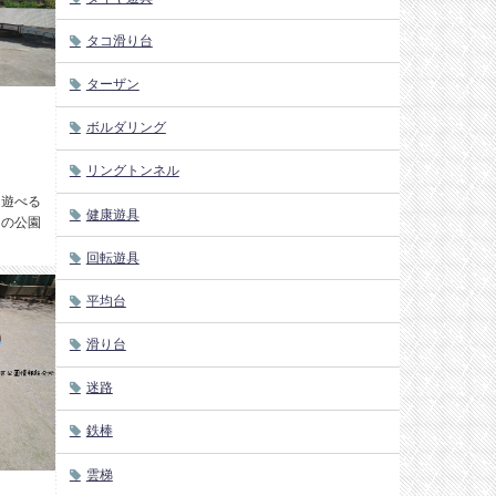
タコ滑り台
ターザン
ボルダリング
リングトンネル
】遊べる
健康遊具
目の公園
回転遊具
平均台
滑り台
迷路
鉄棒
雲梯