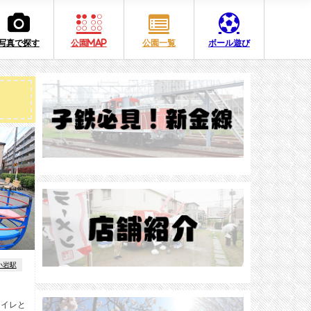
写真で探す
公園MAP
公園一覧
ボール遊び
小岩駅
トイレと