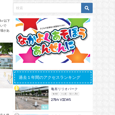
0㎡以下
すいで
砂場があ
過去１年間のアクセスランキング
亀有リリオパーク
亀有駅
Ｂ公園
駅から5分
2784
亀有
在も使