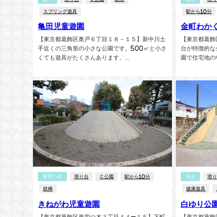
スプリング遊具
駅から10分
亀田児童遊園
金町わか
【東京都葛飾区奥戸６丁目１８－１５】新中川土
【東京都葛飾
手近くの三角形の小さな公園です。500㎡と小さ
台が特徴的な
くても遊具がたくさんあります。...
園で住宅地の中
東四つ木
滑り台
Ｃ公園
駅から10分
水元
滑
鉄棒
健康遊具
きねがわ児童遊園
白ゆり公
【東京都葛飾区東四つ木３丁目４４−１５】下町
【東京都葛飾