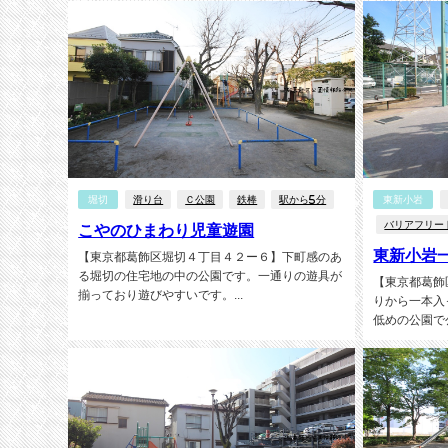
堀切
滑り台
Ｃ公園
鉄棒
駅から5分
東新小岩
バリアフリー
こやのひまわり児童遊園
東新小岩
【東京都葛飾区堀切４丁目４２ー６】下町感のあ
る堀切の住宅地の中の公園です。一通りの遊具が
【東京都葛飾
揃っており遊びやすいです。...
りから一本入
低めの公園で