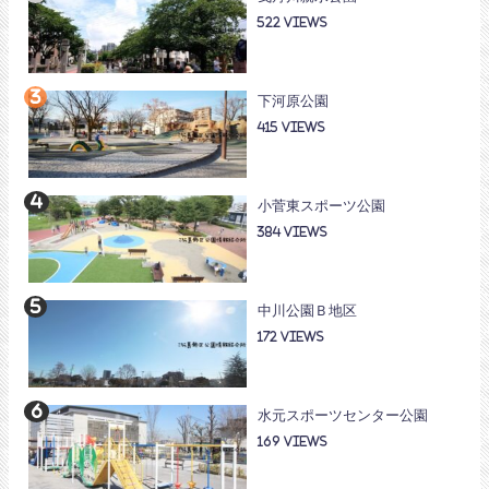
522
下河原公園
415
小菅東スポーツ公園
384
中川公園Ｂ地区
172
水元スポーツセンター公園
169