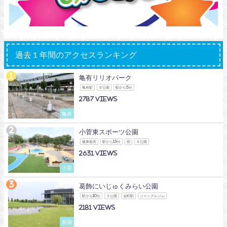
過去１年間のアクセスランキング
亀有リリオパーク
亀有駅
Ｂ公園
駅から5分
2787
亀有
小菅東スポーツ公園
健康遊具
駅から15分
桜
Ｓ公園
2631
小菅
葛飾にいじゅくみらい公園
駅から10分
Ｓ公園
金町駅
ジャングルジム
2181
新宿