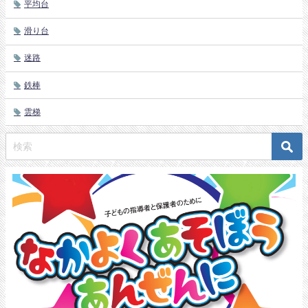
平均台
滑り台
迷路
鉄棒
雲梯