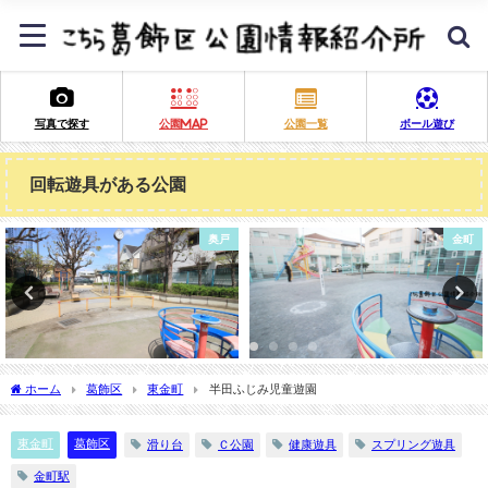
写真で探す
公園MAP
公園一覧
ボール遊び
回転遊具がある公園
奥戸
金町
ホーム
葛飾区
東金町
半田ふじみ児童遊園
東金町
葛飾区
滑り台
Ｃ公園
健康遊具
スプリング遊具
金町駅