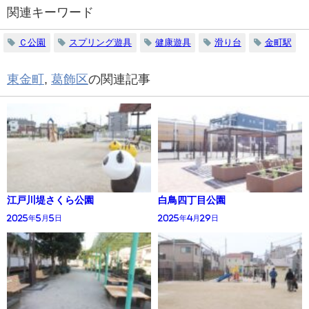
関連キーワード
Ｃ公園
スプリング遊具
健康遊具
滑り台
金町駅
東金町
,
葛飾区
の関連記事
江戸川堤さくら公園
白鳥四丁目公園
2025年5月5日
2025年4月29日