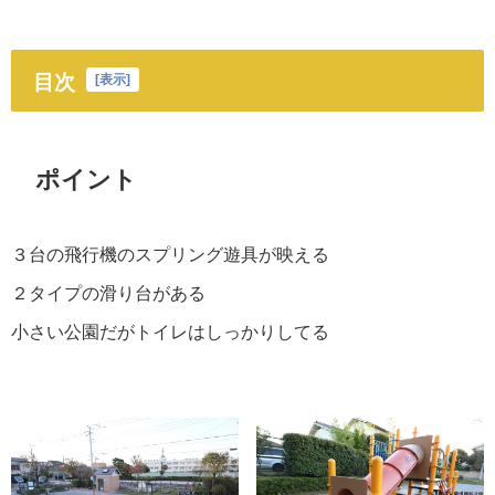
目次
[
表示
]
ポイント
３台の飛行機のスプリング遊具が映える
２タイプの滑り台がある
小さい公園だがトイレはしっかりしてる