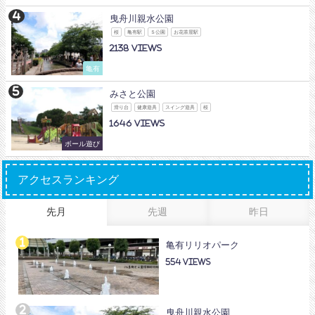
曳舟川親水公園
桜
亀有駅
Ｓ公園
お花茶屋駅
2138
亀有
みさと公園
滑り台
健康遊具
スイング遊具
桜
1646
ボール遊び
アクセスランキング
先月
先週
昨日
亀有リリオパーク
554
曳舟川親水公園