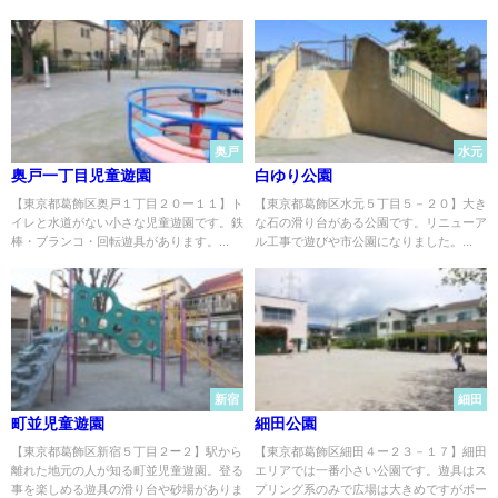
奥戸
水元
奥戸一丁目児童遊園
白ゆり公園
【東京都葛飾区奥戸１丁目２０ー１１】ト
【東京都葛飾区水元５丁目５－２０】大き
イレと水道がない小さな児童遊園です。鉄
な石の滑り台がある公園です。リニューア
棒・ブランコ・回転遊具があります。...
ル工事で遊びや市公園になりました。...
新宿
細田
町並児童遊園
細田公園
【東京都葛飾区新宿５丁目２−２】駅から
【東京都葛飾区細田４ー２３－１７】細田
離れた地元の人が知る町並児童遊園。登る
エリアでは一番小さい公園です。遊具はス
事を楽しめる遊具の滑り台や砂場がありま
プリング系のみで広場は大きめですがボー