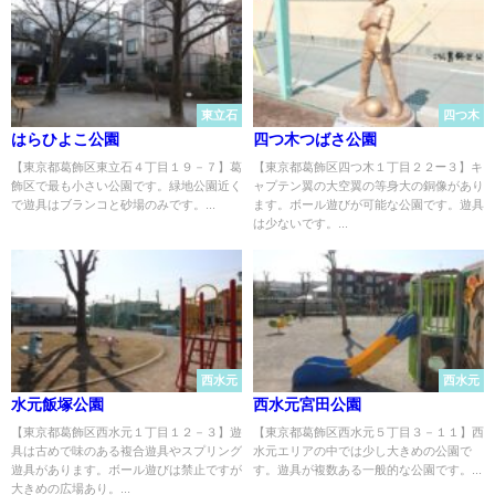
東立石
四つ木
はらひよこ公園
四つ木つばさ公園
【東京都葛飾区東立石４丁目１９－７】葛
【東京都葛飾区四つ木１丁目２２−３】キ
飾区で最も小さい公園です。緑地公園近く
ャプテン翼の大空翼の等身大の銅像があり
で遊具はブランコと砂場のみです。...
ます。ボール遊びが可能な公園です。遊具
は少ないです。...
西水元
西水元
水元飯塚公園
西水元宮田公園
【東京都葛飾区西水元１丁目１２－３】遊
【東京都葛飾区西水元５丁目３－１１】西
具は古めで味のある複合遊具やスプリング
水元エリアの中では少し大きめの公園で
遊具があります。ボール遊びは禁止ですが
す。遊具が複数ある一般的な公園です。...
大きめの広場あり。...