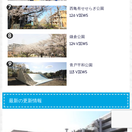
西亀有せせらぎ公園
126
鎌倉公園
124
青戸平和公園
113
最新の更新情報