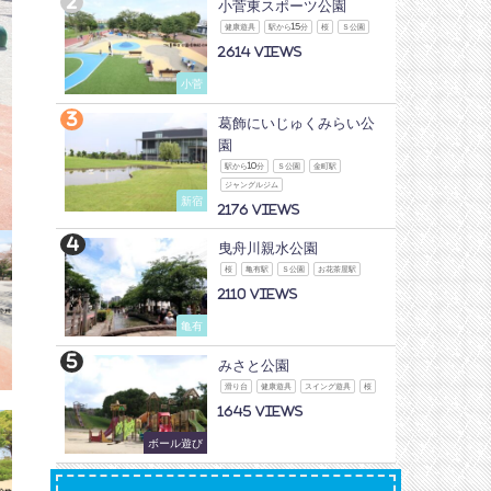
小菅東スポーツ公園
健康遊具
駅から15分
桜
Ｓ公園
2614
小菅
葛飾にいじゅくみらい公
園
駅から10分
Ｓ公園
金町駅
ジャングルジム
新宿
2176
曳舟川親水公園
桜
亀有駅
Ｓ公園
お花茶屋駅
2110
亀有
みさと公園
滑り台
健康遊具
スイング遊具
桜
1645
ボール遊び