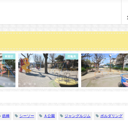
東堀切
西亀有
鉄棒
シーソー
Ａ公園
ジャングルジム
ボルダリング