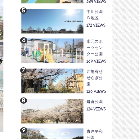
384
中川公園
Ｂ地区
172
水元スポ
ーツセン
ター公園
169
西亀有せ
せらぎ公
園
126
鎌倉公園
124
青戸平和
注
公園