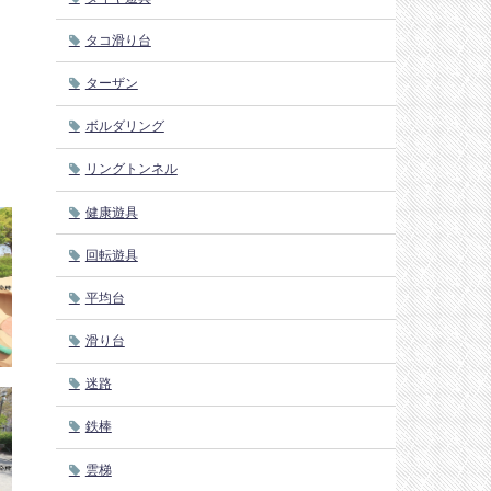
タコ滑り台
ターザン
ボルダリング
リングトンネル
健康遊具
回転遊具
平均台
滑り台
迷路
鉄棒
雲梯