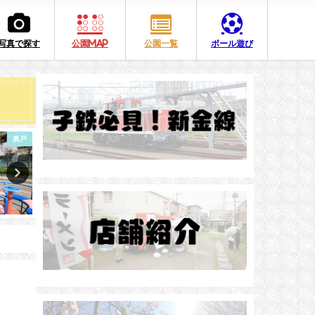
写真で探す
公園MAP
公園一覧
ボール遊び
奥戸
鎌倉