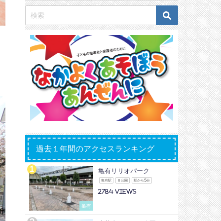
過去１年間のアクセスランキング
亀有リリオパーク
亀有駅
Ｂ公園
駅から5分
2784
亀有