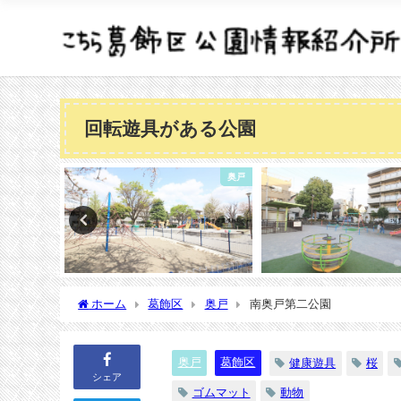
回転遊具がある公園
東新小岩
奥戸
ホーム
葛飾区
奥戸
南奥戸第二公園
奥戸
葛飾区
健康遊具
桜
シェア
ゴムマット
動物