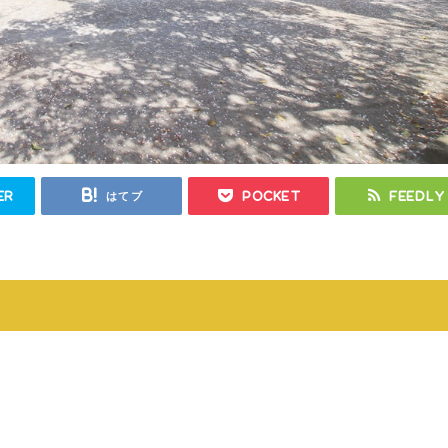
er
はてブ
Pocket
Feedly