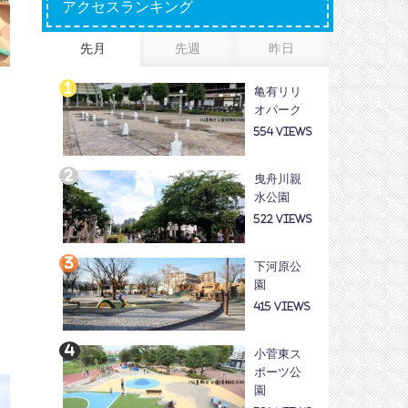
アクセスランキング
先月
先週
昨日
亀有リリ
り
オパーク
554
場
曳舟川親
水公園
522
下河原公
園
415
小菅東ス
ポーツ公
園