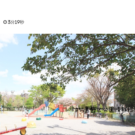
日
3分19秒