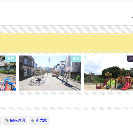
亀有
ボール遊び
回転遊具
小岩駅