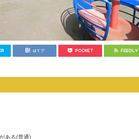
er
はてブ
Pocket
Feedly
ある(普通)