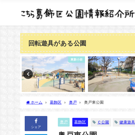
回転遊具がある公園
東新小岩
奥戸
ホーム
葛飾区
奥戸
奥戸東公園
奥戸
葛飾区
Ｃ公園
健康遊具
シェア