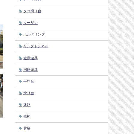
タコ滑り台
ターザン
ボルダリング
リングトンネル
健康遊具
回転遊具
平均台
滑り台
迷路
鉄棒
雲梯