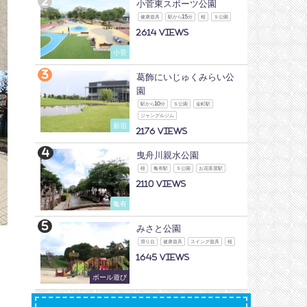
小菅東スポーツ公園
健康遊具
駅から15分
桜
Ｓ公園
2614
小菅
葛飾にいじゅくみらい公
園
駅から10分
Ｓ公園
金町駅
ジャングルジム
新宿
2176
曳舟川親水公園
桜
亀有駅
Ｓ公園
お花茶屋駅
2110
亀有
みさと公園
滑り台
健康遊具
スイング遊具
桜
工
1645
。
ボール遊び