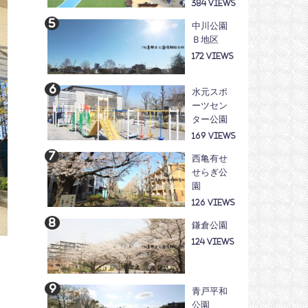
384
中川公園
Ｂ地区
172
水元スポ
ーツセン
ター公園
169
西亀有せ
せらぎ公
園
126
鎌倉公園
124
ま
。
青戸平和
公園