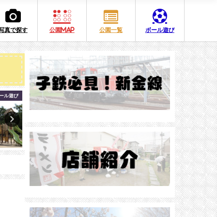
写真で探す
公園MAP
公園一覧
ボール遊び
亀有
新宿