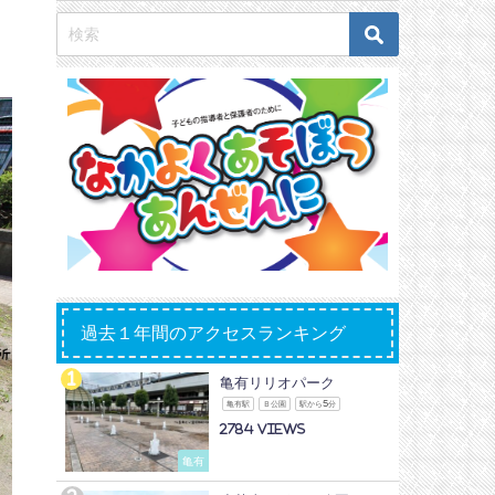
過去１年間のアクセスランキング
亀有リリオパーク
亀有駅
Ｂ公園
駅から5分
2784
亀有