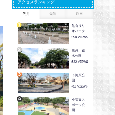
アクセスランキング
先月
先週
昨日
亀有リリ
オパーク
554
曳舟川親
水公園
522
下河原公
園
415
小菅東ス
ポーツ公
園