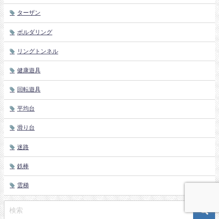
ターザン
ボルダリング
リングトンネル
健康遊具
回転遊具
平均台
滑り台
迷路
鉄棒
雲梯