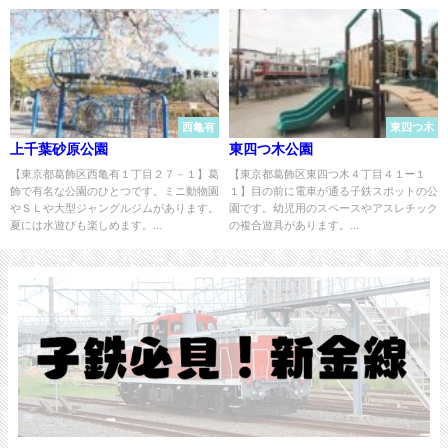
西亀有
東四つ木
上千葉砂原公園
東四つ木公園
【東京都葛飾区西亀有１丁目２７－１】葛
【東京都葛飾区東四つ木４丁目４１−１
飾で有名な公園のひとつです。ミニ動物園
１】目の前に電車が通る子鉄スポットの公
やＳＬや大型ジャングルジムがあります。
園です。幼児用のスペースやアスレチック
夏には水遊びも楽しめます。...
の複合遊具があります。...