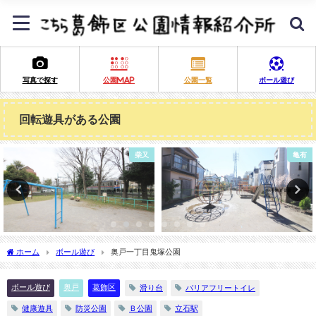
写真で探す
公園MAP
公園一覧
ボール遊び
回転遊具がある公園
亀有
東堀切
ホーム
ボール遊び
奥戸一丁目鬼塚公園
ボール遊び
奥戸
葛飾区
滑り台
バリアフリートイレ
健康遊具
防災公園
Ｂ公園
立石駅