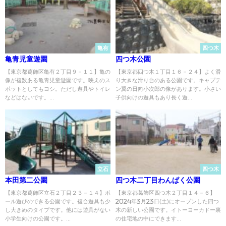
亀有
四つ木
亀青児童遊園
四つ木公園
【東京都葛飾区亀有２丁目９－１１】亀の
【東京都四つ木１丁目１６－２４】よく滑
像が複数ある亀青児童遊園です。映えのス
り大きな滑り台のある公園です。キャプテ
ポットとしてもヨシ。ただし遊具やトイレ
ン翼の日向小次郎の像があります。小さい
などはないです。...
子供向けの遊具もあり長く遊...
立石
四つ木
本田第二公園
四つ木二丁目わんぱく公園
【東京都葛飾区立石２丁目２３－１４】ボ
【東京都葛飾区四つ木２丁目１４－６】
ール遊びのできる公園です。複合遊具も少
2024年3月23日(土)にオープンした四つ
し大きめのタイプです。他には遊具がない
木の新しい公園です。イトーヨーカドー裏
小学生向けの公園です。...
の住宅地の中にできます...