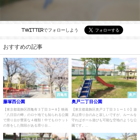
Twitterでフォローしよう
おすすめの記事
西亀有
奥戸
藤塚西公園
奥戸二丁目公園
【東京都葛飾区西亀有３丁目３−８】映画
【東京都葛飾区奥戸２丁目３１ー１０】遊
「八日目の蝉」のロケ地でも知られる公園
具は滑り台のみと寂しいですが、ルールを
で滑り台が豊富な４種類！中でもロケット
守ればボール遊びも可能な空地のような公
の形をした階段がある滑り台...
園です。...