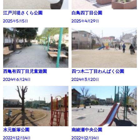
江戸川堤さくら公園
白鳥四丁目公園
2025年5月5日
2025年4月29日
西亀有四丁目児童遊園
四つ木二丁目わんぱく公園
2024年6月24日
2024年3月20日
水元飯塚公園
南綾瀬中央公園
2022年12月14日
2022年12月14日