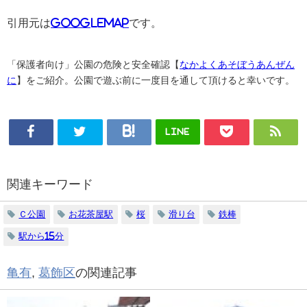
引用元は
GoogleMAP
です。
「保護者向け」公園の危険と安全確認【
なかよくあそぼうあんぜん
に
】をご紹介。公園で遊ぶ前に一度目を通して頂けると幸いです。
LINE
関連キーワード
Ｃ公園
お花茶屋駅
桜
滑り台
鉄棒
駅から15分
亀有
,
葛飾区
の関連記事