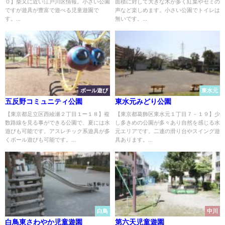
０】柴又に近い江戸川区情報。小さい公園
面積に対して大きな木が多く紅葉やセミの
ですが遊具が豊富で遊べる児童遊園で
声など楽しめます。小さい公園でトイレは
す。...
無いです。...
ボール遊び
東水元
五反野コミュニティ公園
東水元みどり公園
【東京都足立区西綾瀬２丁目１−１８】複
【東京都葛飾区東水元１丁目７－１９】少
数路線を見る事ができる公園で、夏には水
し多きめの公園が多々あり自然を感じる水
遊びも可能です。アスレチック系遊具が多
元エリアです。二連の滑り台やスイング遊
くボール遊びも可能です。...
具あります。...
白鳥
中川
白鳥東さわやか児童遊園
第六天児童遊園