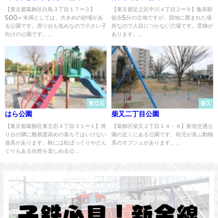
【東京都葛飾区白鳥３丁目１７−３】
【東京都足立区中川４丁目２−９】亀有駅
500㎡未満としては、大きめの砂場があ
徒歩5分の立地ですが、団地に囲まれた場
る公園です。滑り台も低めなので小さい子
所なので人目につかない穴場です。雲梯が
向けの公園です。...
あります。...
東立石
柴又
はら公園
柴又二丁目公園
【東京都葛飾区東立石４丁目３１−１】滑
【葛飾区柴又２丁目１４－８】新宿交通公
り台の隣に難易度高めの落ちてはいけない
園の近くにある公園です。幼児が喜ぶ動物
遊具があります。秋には松ぼっくりやどん
系のオブジェがあります。...
ぐりもある自然を楽しめる公...