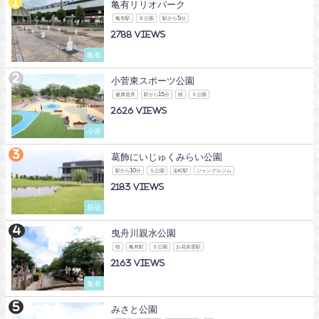
亀有リリオパーク
亀有駅
Ｂ公園
駅から5分
2788
亀有
小菅東スポーツ公園
健康遊具
駅から15分
桜
Ｓ公園
2626
小菅
葛飾にいじゅくみらい公園
駅から10分
Ｓ公園
金町駅
ジャングルジム
2183
新宿
曳舟川親水公園
桜
亀有駅
Ｓ公園
お花茶屋駅
2163
亀有
みさと公園