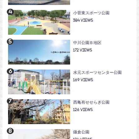
小菅東スポーツ公園
384
中川公園Ｂ地区
172
水元スポーツセンター公園
169
西亀有せせらぎ公園
126
鎌倉公園