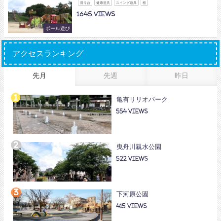
滑り台
健康遊具
スイング遊具
桜
1645
ボール遊び
アクセスランキング
先月
先週
昨日
亀有リリオパーク
554
曳舟川親水公園
522
下河原公園
415