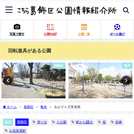
写真で探す
公園MAP
公園一覧
ボール遊び
回転遊具がある公園
奥戸
金町
ホーム
葛飾区
亀有
あおぞら児童遊園
亀有
葛飾区
滑り台
Ｃ公園
駅から15分
桜
鉄棒
お花茶屋駅