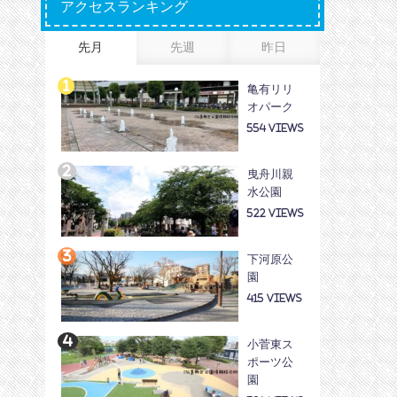
アクセスランキング
先月
先週
昨日
亀有リリ
オパーク
554
曳舟川親
水公園
522
下河原公
園
415
小菅東ス
ポーツ公
園