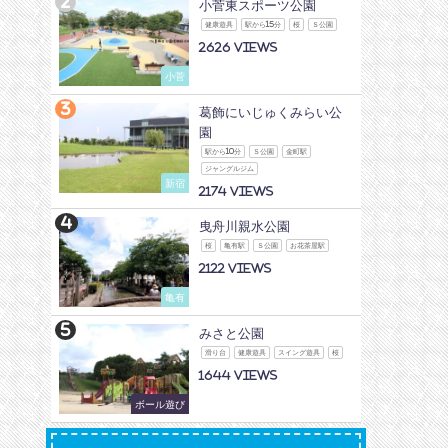
小菅東スポーツ公園
健康遊具
駅から15分
桜
Ｓ公園
2626
小菅
葛飾にいじゅくみらい公
園
駅から10分
Ｓ公園
金町駅
ジャングルジム
新宿
2174
曳舟川親水公園
桜
亀有駅
Ｓ公園
お花茶屋駅
2122
亀有
みさと公園
滑り台
健康遊具
スイング遊具
桜
1644
ボール遊び