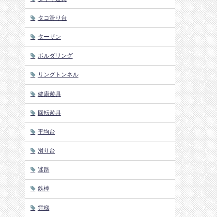
タコ滑り台
ターザン
ボルダリング
リングトンネル
健康遊具
回転遊具
平均台
滑り台
迷路
鉄棒
雲梯