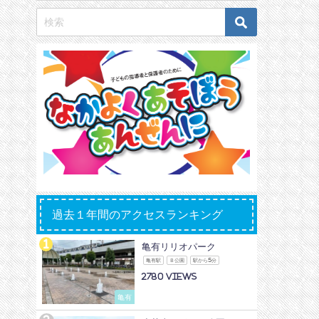
過去１年間のアクセスランキング
亀有リリオパーク
亀有駅
Ｂ公園
駅から5分
2780
亀有