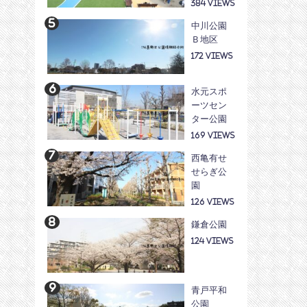
384
中川公園
Ｂ地区
172
水元スポ
ーツセン
ター公園
169
西亀有せ
せらぎ公
園
126
鎌倉公園
124
青戸平和
公園