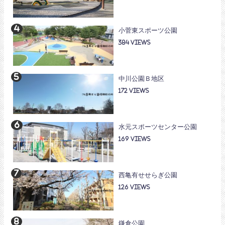
小菅東スポーツ公園
384
中川公園Ｂ地区
172
水元スポーツセンター公園
169
西亀有せせらぎ公園
126
鎌倉公園