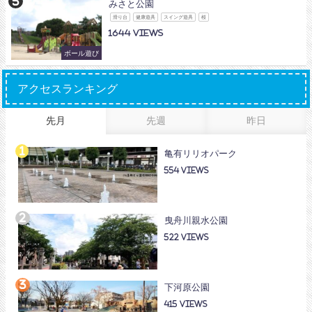
みさと公園
滑り台
健康遊具
スイング遊具
桜
1644
ボール遊び
アクセスランキング
先月
先週
昨日
亀有リリオパーク
554
曳舟川親水公園
522
下河原公園
415