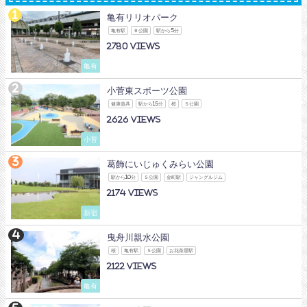
亀有リリオパーク
亀有駅
Ｂ公園
駅から5分
2780
亀有
小菅東スポーツ公園
健康遊具
駅から15分
桜
Ｓ公園
2626
小菅
葛飾にいじゅくみらい公園
駅から10分
Ｓ公園
金町駅
ジャングルジム
2174
新宿
曳舟川親水公園
桜
亀有駅
Ｓ公園
お花茶屋駅
2122
亀有