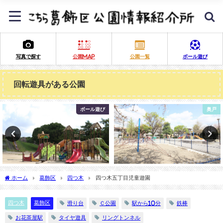
写真で探す
公園MAP
公園一覧
ボール遊び
回転遊具がある公園
奥戸
新宿
ホーム
葛飾区
四つ木
四つ木五丁目児童遊園
四つ木
葛飾区
滑り台
Ｃ公園
駅から10分
鉄棒
お花茶屋駅
タイヤ遊具
リングトンネル