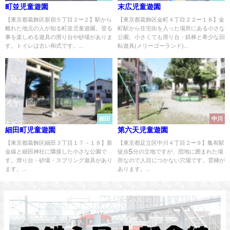
町並児童遊園
末広児童遊園
【東京都葛飾区新宿５丁目２−２】駅から
【東京都葛飾区金町４丁目２２−１８】金
離れた地元の人が知る町並児童遊園。登る
町駅から住宅街を入った場所にある小さな
事を楽しめる遊具の滑り台や砂場がありま
公園。小さくても滑り台・鉄棒と希少な回
す。トイレは古い和式です。...
転遊具(メリーゴーランド)...
細田
中川
細田町児童遊園
第六天児童遊園
【東京都葛飾区細田３丁目１７－１８】新
【東京都足立区中川４丁目２−９】亀有駅
金線と細田神社に隣接した小さな公園で
徒歩5分の立地ですが、団地に囲まれた場
す。滑り台・砂場・スプリング遊具があり
所なので人目につかない穴場です。雲梯が
ます。...
あります。...