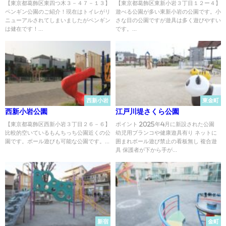
【東京都葛飾区東四つ木３－４７－１３】
【東京都葛飾区東新小岩３丁目１２ー４】
ペンギン公園のご紹介！現在はトイレがリ
遊べる公園が多い東新小岩の公園です。小
ニューアルされてしまいましたがペンギン
さな目の公園ですが遊具は多く遊びやすい
は健在です！...
です。...
西新小岩
東金町
西新小岩公園
江戸川堤さくら公園
【東京都葛飾区西新小岩３丁目２６－６】
ポイント 2025年4月に新設された公園
比較的空いているもんちっち公園近くの公
幼児用ブランコや健康遊具有り ネットに
園です。ボール遊びも可能な公園です。...
囲まれボール遊び禁止の看板無し 複合遊
具 保護者が下から手が...
新宿
金町