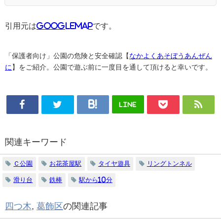
引用元は
GoogleMAP
です。
「保護者向け」公園の危険と安全確認【
なかよくあそぼうあんぜん
に
】をご紹介。公園で遊ぶ前に一度目を通して頂けると幸いです。
LINE
関連キーワード
Ｃ公園
お花茶屋駅
タイヤ遊具
リングトンネル
滑り台
鉄棒
駅から10分
四つ木
,
葛飾区
の関連記事