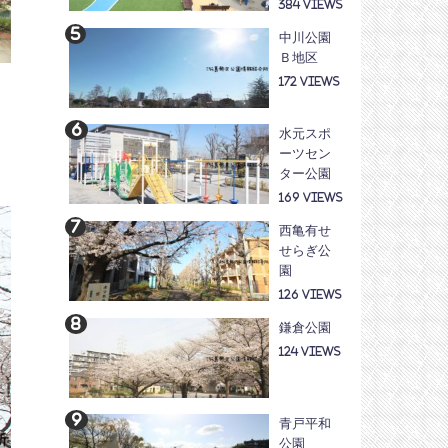
384
中川公園
Ｂ地区
172
水元スポ
ーツセン
ター公園
169
西亀有せ
せらぎ公
園
126
鎌倉公園
124
青戸平和
公園