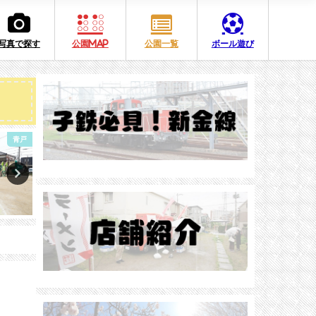
写真で探す
公園MAP
公園一覧
ボール遊び
柴又
亀有