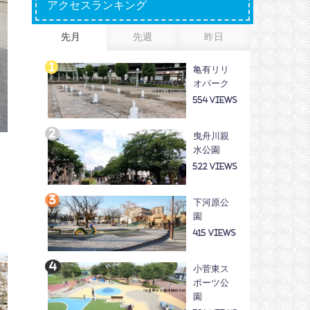
アクセスランキング
先月
先週
昨日
亀有リリ
オパーク
554
曳舟川親
具
水公園
522
を
下河原公
園
415
小菅東ス
ポーツ公
園