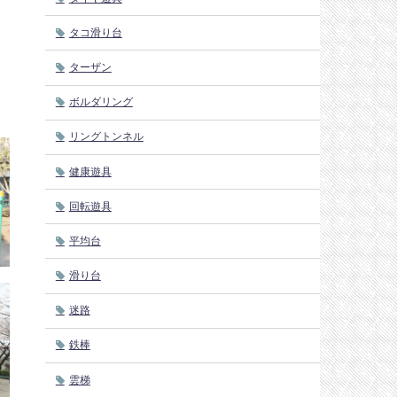
タコ滑り台
ターザン
ボルダリング
リングトンネル
健康遊具
回転遊具
平均台
滑り台
迷路
鉄棒
雲梯