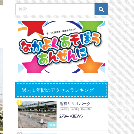
過去１年間のアクセスランキング
亀有リリオパーク
亀有駅
Ｂ公園
駅から5分
2784
亀有