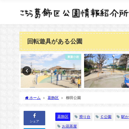
回転遊具がある公園
東新小岩
奥戸
ホーム
葛飾区
柳田公園
葛飾区
滑り台
Ｃ公園
駅か
シェア
お花茶屋