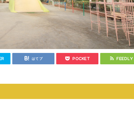
er
はてブ
Pocket
Feedly