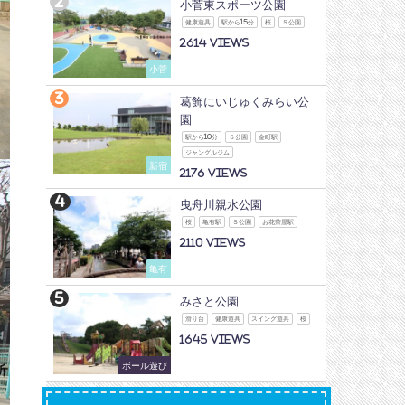
小菅東スポーツ公園
健康遊具
駅から15分
桜
Ｓ公園
2614
小菅
葛飾にいじゅくみらい公
園
駅から10分
Ｓ公園
金町駅
ジャングルジム
新宿
2176
曳舟川親水公園
桜
亀有駅
Ｓ公園
お花茶屋駅
2110
亀有
みさと公園
滑り台
健康遊具
スイング遊具
桜
1645
ボール遊び