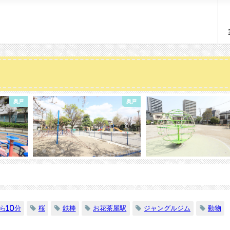
奥戸
青戸
ら10分
桜
鉄棒
お花茶屋駅
ジャングルジム
動物