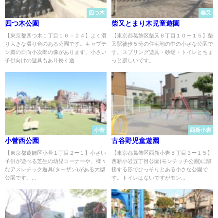
四つ木
柴又
四つ木公園
柴又とまり木児童遊園
【東京都四つ木１丁目１６－２４】よく滑
【東京都葛飾区柴又６丁目１０ー１５】柴
り大きな滑り台のある公園です。キャプテ
又駅徒歩５分の住宅地の中の小さな公園で
ン翼の日向小次郎の像があります。小さい
す。スプリング遊具・砂場・トイレとちょ
子供向けの遊具もあり長く遊...
っと寂しいです。...
小菅
西新小岩
小菅西公園
古谷野児童遊園
【東京都葛飾区小菅１丁目２−１】小さい
【東京都葛飾区西新小岩５丁目３−１５】
子供が遊べる芝生の幼児コーナーや、様々
西新小岩五丁目公園(モンチッチ公園)に隣
なアスレチック遊具(ターザン)がある大型
接する形でひっそりとある小さな公園で
公園です。...
す。トイレはないですがモン...