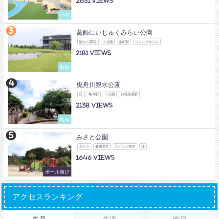
2631
小菅
葛飾にいじゅくみらい公園
駅から10分
Ｓ公園
金町駅
ジャングルジム
2181
新宿
曳舟川親水公園
桜
亀有駅
Ｓ公園
お花茶屋駅
2138
亀有
みさと公園
滑り台
健康遊具
スイング遊具
桜
1646
ボール遊び
アクセスランキング