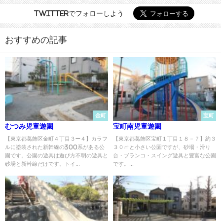
Twitterでフォローしよう
おすすめの記事
金町
宝町
むつみ児童遊園
宝町南児童遊園
【東京都葛飾区金町４丁目３−４】カラフ
【東京都葛飾区宝町１丁目１８－７】約３
ルに塗装された新幹線の300系がある公
３０㎡と小さい公園ですが、砂場・滑り
園です。公園の遊具は遊び方不明の遊具と
台・ブランコ・スイング遊具と豊富な公園
砂場と新幹線だけです。トイ...
です。...