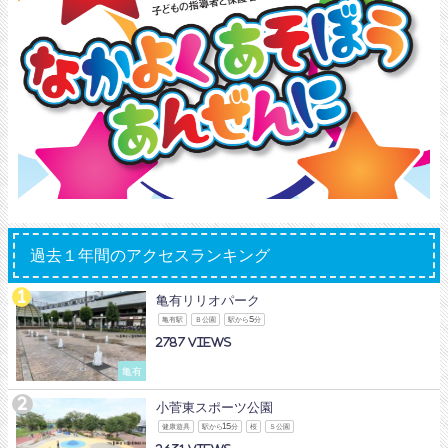
過去１年間のアクセスランキング
亀有リリオパーク
亀有駅
Ｂ公園
駅から5分
2787
亀有
小菅東スポーツ公園
健康遊具
駅から15分
桜
Ｓ公園