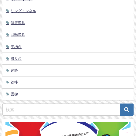
リングトンネル
健康遊具
回転遊具
平均台
滑り台
迷路
鉄棒
雲梯