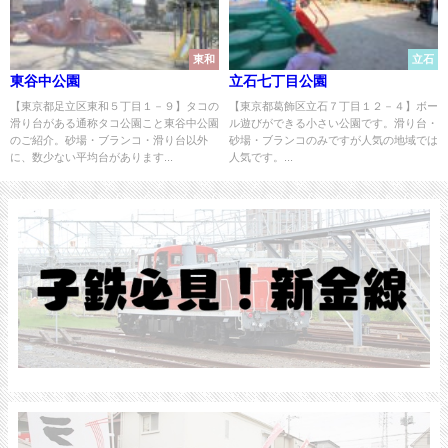
東和
立石
東谷中公園
立石七丁目公園
【東京都足立区東和５丁目１－９】タコの
【東京都葛飾区立石７丁目１２－４】ボー
滑り台がある通称タコ公園こと東谷中公園
ル遊びができる小さい公園です。滑り台・
のご紹介。砂場・ブランコ・滑り台以外
砂場・ブランコのみですが人気の地域では
に、数少ない平均台があります...
人気です。...