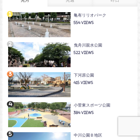
先月
先週
昨日
亀有リリオパーク
554
曳舟川親水公園
522
下河原公園
415
小菅東スポーツ公園
384
中川公園Ｂ地区