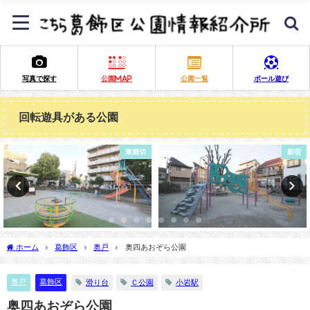
写真で探す
公園MAP
公園一覧
ボール遊び
回転遊具がある公園
新宿
奥戸
ホーム
葛飾区
奥戸
奥四あおぞら公園
奥戸
葛飾区
滑り台
Ｃ公園
小岩駅
奥四あおぞら公園