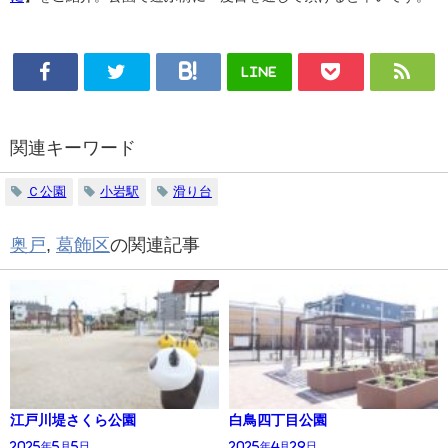
LINE
関連キーワード
Ｃ公園
小岩駅
滑り台
奥戸
,
葛飾区
の関連記事
江戸川堤さくら公園
白鳥四丁目公園
2025年5月5日
2025年4月29日