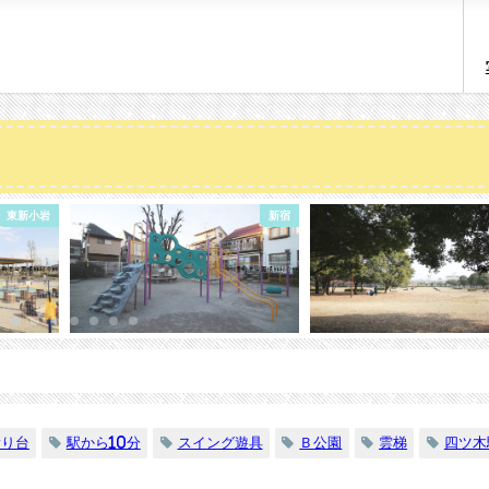
新宿
中川
滑り台
駅から10分
スイング遊具
Ｂ公園
雲梯
四ツ木