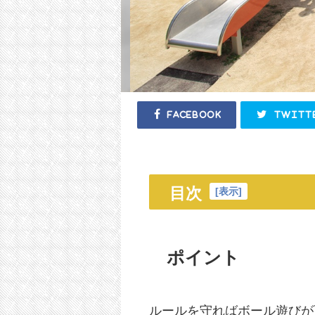
Facebook
Twitt
目次
[
表示
]
ポイント
ルールを守ればボール遊びが