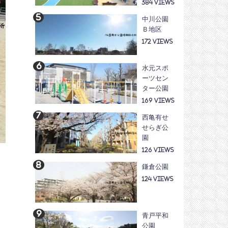
384
中川公園
Ｂ地区
172
水元スポ
ーツセン
ター公園
169
西亀有せ
せらぎ公
園
126
。
鎌倉公園
124
青戸平和
公園