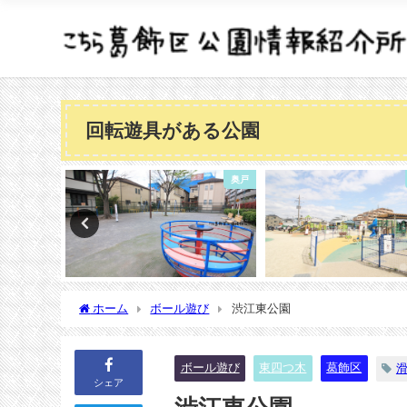
回転遊具がある公園
奥戸
東新小岩
ホーム
ボール遊び
渋江東公園
ボール遊び
東四つ木
葛飾区
シェア