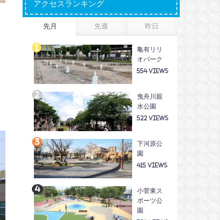
アクセスランキング
遊
先月
先週
昨日
亀有リリ
オパーク
554
曳舟川親
水公園
522
下河原公
園
415
小菅東ス
ポーツ公
園