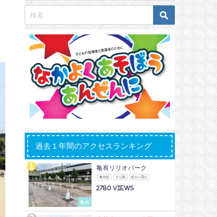
過去１年間のアクセスランキング
亀有リリオパーク
亀有駅
Ｂ公園
駅から5分
2780
亀有