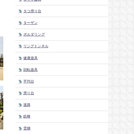
タコ滑り台
ターザン
ボルダリング
リングトンネル
健康遊具
回転遊具
平均台
滑り台
迷路
鉄棒
雲梯