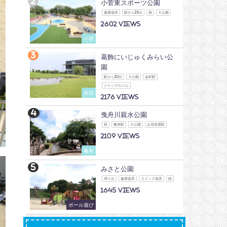
小菅東スポーツ公園
健康遊具
駅から15分
桜
Ｓ公園
2602
小菅
葛飾にいじゅくみらい公
園
駅から10分
Ｓ公園
金町駅
ジャングルジム
新宿
2176
曳舟川親水公園
桜
亀有駅
Ｓ公園
お花茶屋駅
2109
亀有
みさと公園
滑り台
健康遊具
スイング遊具
桜
1645
ボール遊び