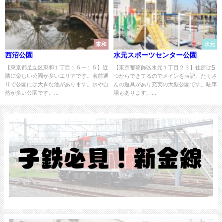
東和
水元
西沼公園
水元スポーツセンター公園
【東京都足立区東和１丁目１５−１５】近
【東京都葛飾区水元１丁目２３】住所は5
隣に楽しい公園が多いエリアです。名前通
つからできてるのでメインを表記。たくさ
りで公園には大きな池があります。水や自
んの遊具があり充実の大型公園です。駐車
然が多い公園です。...
場もあります。...