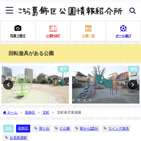
写真で探す
公園MAP
公園一覧
ボール遊び
回転遊具がある公園
新宿
ボール遊び
ホーム
葛飾区
宝町
宝町南児童遊園
宝町
葛飾区
滑り台
Ｃ公園
駅から10分
スイング遊具
お花茶屋駅