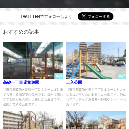
Twitterでフォローしよう
おすすめの記事
高砂
奥戸
高砂一丁目児童遊園
上入公園
【東京都葛飾区高砂一丁目２０ー１３】雨
【東京都葛飾区奥戸７丁目１３−１】大き
でも遊べる高架下の公園です。日中は晴れ
なタコの滑り台があるタコ公園です。他に
てても暗く夏の強い日差しにも最適です。
もアスレチック系遊具や砂場やシーソーも
運動ができる公園です。...
あります。...