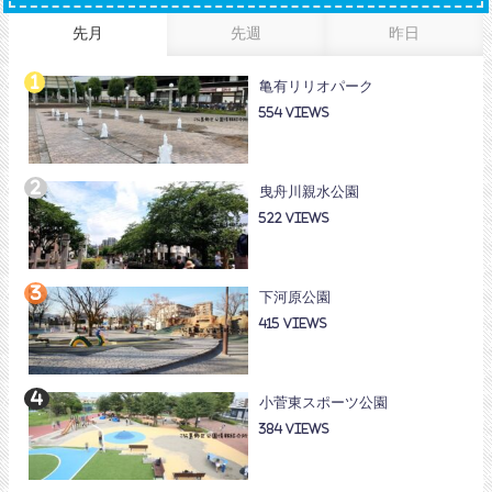
先月
先週
昨日
亀有リリオパーク
554
曳舟川親水公園
522
下河原公園
415
小菅東スポーツ公園
384