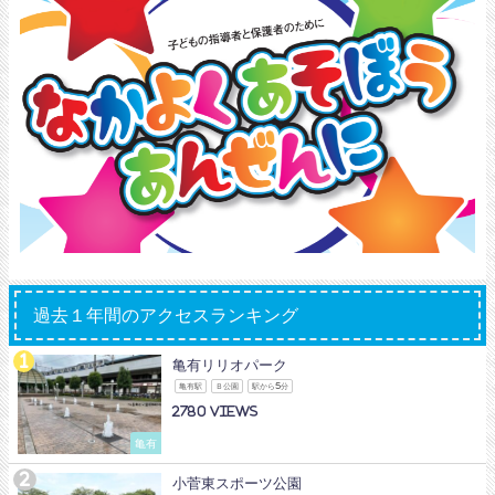
過去１年間のアクセスランキング
亀有リリオパーク
亀有駅
Ｂ公園
駅から5分
2780
亀有
小菅東スポーツ公園