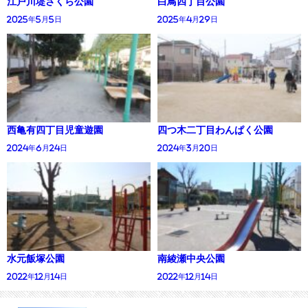
江戸川堤さくら公園
白鳥四丁目公園
2025年5月5日
2025年4月29日
西亀有四丁目児童遊園
四つ木二丁目わんぱく公園
2024年6月24日
2024年3月20日
水元飯塚公園
南綾瀬中央公園
2022年12月14日
2022年12月14日