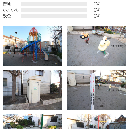
普通
0%
いまいち
0%
残念
0%