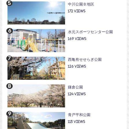
中川公園Ｂ地区
172
水元スポーツセンター公園
169
西亀有せせらぎ公園
126
鎌倉公園
124
青戸平和公園
113