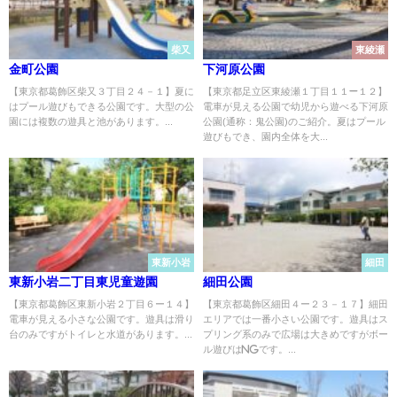
柴又
東綾瀬
金町公園
下河原公園
【東京都葛飾区柴又３丁目２４－１】夏に
【東京都足立区東綾瀬１丁目１１−１２】
はプール遊びもできる公園です。大型の公
電車が見える公園で幼児から遊べる下河原
園には複数の遊具と池があります。...
公園(通称：鬼公園)のご紹介。夏はプール
遊びもでき、園内全体を大...
東新小岩
細田
東新小岩二丁目東児童遊園
細田公園
【東京都葛飾区東新小岩２丁目６ー１４】
【東京都葛飾区細田４ー２３－１７】細田
電車が見える小さな公園です。遊具は滑り
エリアでは一番小さい公園です。遊具はス
台のみですがトイレと水道があります。...
プリング系のみで広場は大きめですがボー
ル遊びはNGです。...