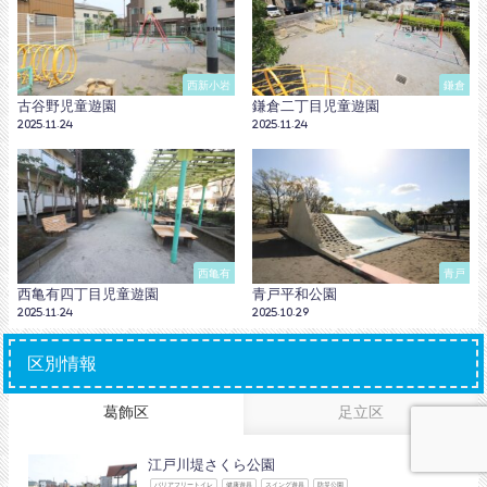
西新小岩
鎌倉
古谷野児童遊園
鎌倉二丁目児童遊園
2025.11.24
2025.11.24
西亀有
青戸
西亀有四丁目児童遊園
青戸平和公園
2025.11.24
2025.10.29
区別情報
葛飾区
足立区
江戸川堤さくら公園
バリアフリートイレ
健康遊具
スイング遊具
防災公園