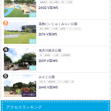
健康遊具
駅から15分
桜
Ｓ公園
2602
小菅
葛飾にいじゅくみらい公園
駅から10分
Ｓ公園
金町駅
ジャングルジム
2176
新宿
曳舟川親水公園
桜
亀有駅
Ｓ公園
お花茶屋駅
2109
亀有
みさと公園
滑り台
健康遊具
スイング遊具
桜
1645
ボール遊び
アクセスランキング