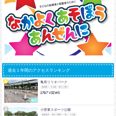
過去１年間のアクセスランキング
亀有リリオパーク
亀有駅
Ｂ公園
駅から5分
2787
亀有
小菅東スポーツ公園
健康遊具
駅から15分
桜
Ｓ公園