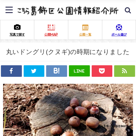
写真で探す
公園MAP
公園一覧
ボール遊び
丸いドングリ(クヌギ)の時期になりました
LINE