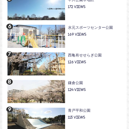
172
水元スポーツセンター公園
169
西亀有せせらぎ公園
126
鎌倉公園
124
青戸平和公園
113