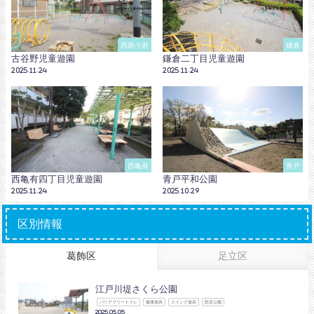
西新小岩
鎌倉
古谷野児童遊園
鎌倉二丁目児童遊園
2025.11.24
2025.11.24
西亀有
青戸
西亀有四丁目児童遊園
青戸平和公園
2025.11.24
2025.10.29
区別情報
葛飾区
足立区
江戸川堤さくら公園
バリアフリートイレ
健康遊具
スイング遊具
防災公園
2025.05.05