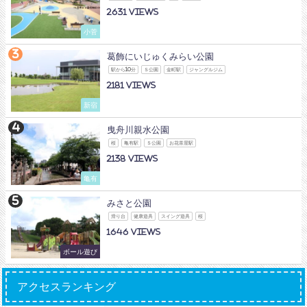
2631
小菅
葛飾にいじゅくみらい公園
駅から10分
Ｓ公園
金町駅
ジャングルジム
2181
新宿
曳舟川親水公園
桜
亀有駅
Ｓ公園
お花茶屋駅
2138
亀有
みさと公園
滑り台
健康遊具
スイング遊具
桜
1646
ボール遊び
アクセスランキング