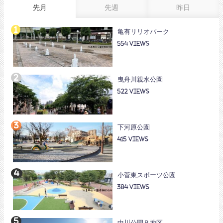
先月
先週
昨日
亀有リリオパーク
554
曳舟川親水公園
522
下河原公園
415
小菅東スポーツ公園
384
中川公園Ｂ地区