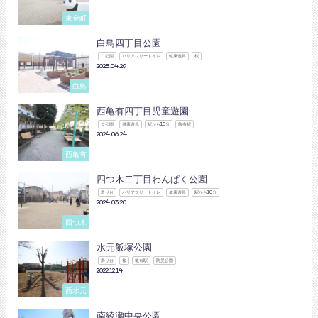
東金町
白鳥四丁目公園
Ｃ公園
バリアフリートイレ
健康遊具
桜
2025.04.29
白鳥
西亀有四丁目児童遊園
Ｃ公園
健康遊具
駅から10分
亀有駅
2024.06.24
西亀有
四つ木二丁目わんぱく公園
滑り台
バリアフリートイレ
健康遊具
駅から10分
2024.03.20
四つ木
水元飯塚公園
滑り台
桜
亀有駅
防災公園
2022.12.14
西水元
南綾瀬中央公園