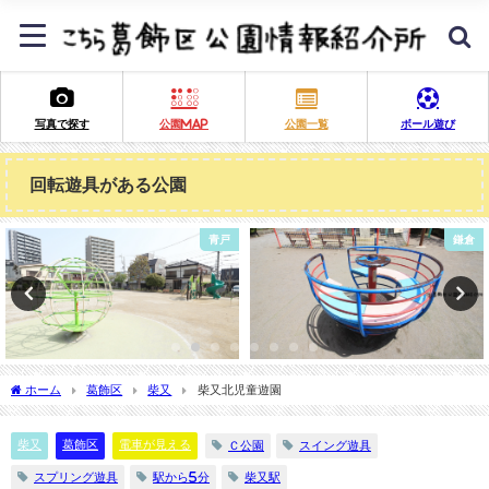
写真で探す
公園MAP
公園一覧
ボール遊び
回転遊具がある公園
鎌倉
奥戸
ホーム
葛飾区
柴又
柴又北児童遊園
柴又
葛飾区
電車が見える
Ｃ公園
スイング遊具
スプリング遊具
駅から5分
柴又駅