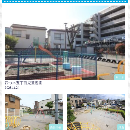
四つ木
四つ木五丁目児童遊園
2025.11.24
西新小岩
鎌倉