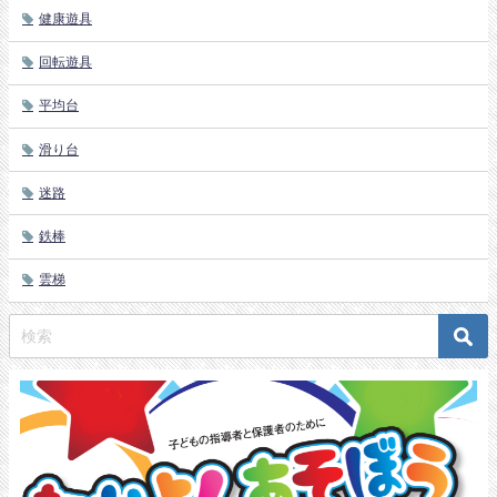
健康遊具
回転遊具
平均台
滑り台
迷路
鉄棒
雲梯