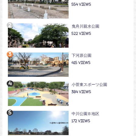
554
曳舟川親水公園
522
下河原公園
415
小菅東スポーツ公園
384
中川公園Ｂ地区
172