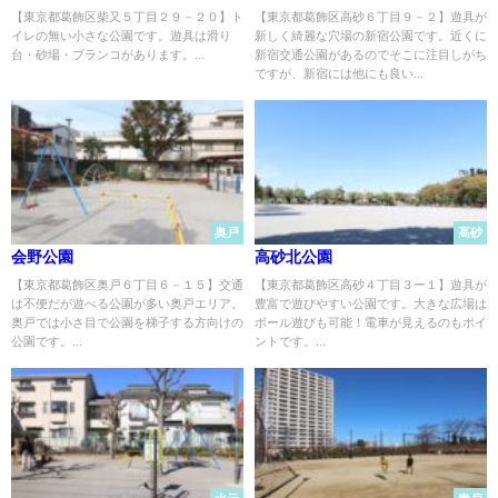
【東京都葛飾区柴又５丁目２９－２０】ト
【東京都葛飾区高砂６丁目９－２】遊具が
イレの無い小さな公園です。遊具は滑り
新しく綺麗な穴場の新宿公園です。近くに
台・砂場・ブランコがあります。...
新宿交通公園があるのでそこに注目しがち
ですが、新宿には他にも良い...
奥戸
高砂
会野公園
高砂北公園
【東京都葛飾区奥戸６丁目６－１５】交通
【東京都葛飾区高砂４丁目３ー１】遊具が
は不便だが遊べる公園が多い奥戸エリア。
豊富で遊びやすい公園です。大きな広場は
奥戸では小さ目で公園を梯子する方向けの
ボール遊びも可能！電車が見えるのもポイ
公園です。...
ントです。...