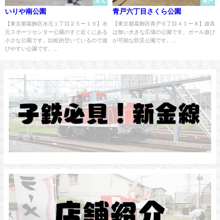
水元
青戸
いりや南公園
青戸六丁目さくら公園
【東京都葛飾区水元１丁目２５ー１９】水
【東京都葛飾区青戸６丁目４１ー８】遊具
元スポーツセンター公園のすぐ近くにある
は無い大きな広場の公園です。ボール遊び
小さな公園です。比較的空いているので遊
が可能な防災公園です。...
びやすい公園です。...