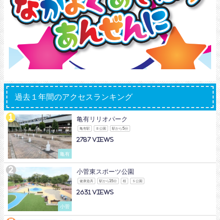
過去１年間のアクセスランキング
亀有リリオパーク
亀有駅
Ｂ公園
駅から5分
2787
亀有
小菅東スポーツ公園
健康遊具
駅から15分
桜
Ｓ公園
2631
小菅