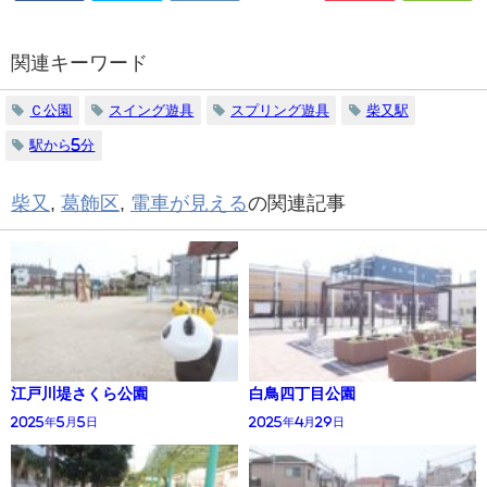
関連キーワード
Ｃ公園
スイング遊具
スプリング遊具
柴又駅
駅から5分
柴又
,
葛飾区
,
電車が見える
の関連記事
江戸川堤さくら公園
白鳥四丁目公園
2025年5月5日
2025年4月29日