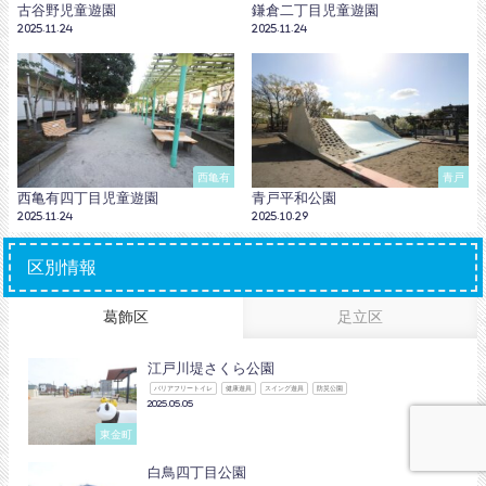
古谷野児童遊園
鎌倉二丁目児童遊園
2025.11.24
2025.11.24
西亀有
青戸
西亀有四丁目児童遊園
青戸平和公園
2025.11.24
2025.10.29
区別情報
葛飾区
足立区
江戸川堤さくら公園
バリアフリートイレ
健康遊具
スイング遊具
防災公園
2025.05.05
東金町
白鳥四丁目公園