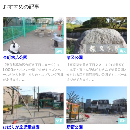
おすすめの記事
金町
柴又
金町末広公園
柴又公園
【東京都葛飾区金町５丁目１０ー９】約
【東京都柴又６丁目２２－１９(複数有)】
1,000㎡と小さい公園ですがキッズスペ
山本亭・寅さん記念館を含んで柴又公園と
ースがあり砂場・滑り台・スプリング遊具
知られる江戸川河川敷の公園です。ボール
があります。...
遊びができます。...
柴又
高砂
ひばりが丘児童遊園
新宿公園