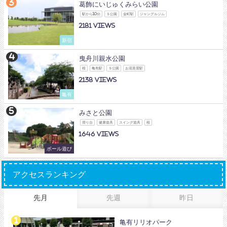
葛飾にいじゅくみらい公園
駅から10分
Ｓ公園
金町駅
ジャングルジム
2181
新宿
曳舟川親水公園
桜
亀有駅
Ｓ公園
お花茶屋駅
2138
亀有
みさと公園
滑り台
健康遊具
スイング遊具
桜
1646
ボール遊び
アクセスランキング
先月
先週
昨日
亀有リリオパーク