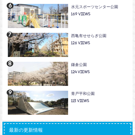
水元スポーツセンター公園
169
西亀有せせらぎ公園
126
鎌倉公園
124
青戸平和公園
113
最新の更新情報