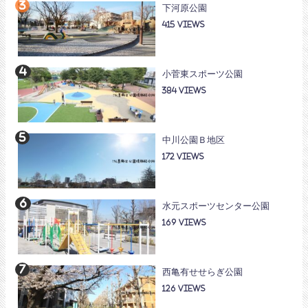
下河原公園
415
小菅東スポーツ公園
384
中川公園Ｂ地区
172
水元スポーツセンター公園
169
西亀有せせらぎ公園
126