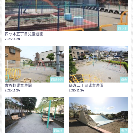
四つ木
四つ木五丁目児童遊園
2025.11.24
西新小岩
鎌倉
古谷野児童遊園
鎌倉二丁目児童遊園
2025.11.24
2025.11.24
西亀有
青戸