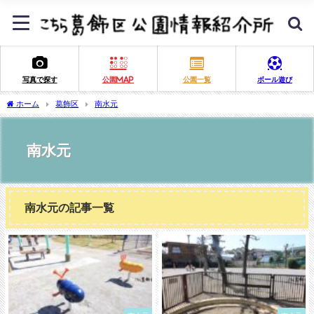
写真で探す
公園MAP
公園一覧
ボール遊び
ホーム
葛飾区
南水元
南水元
南水元の記事一覧