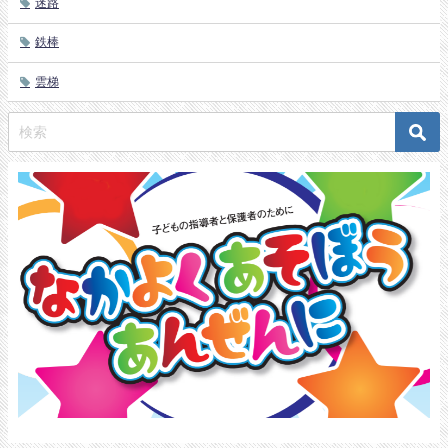
迷路
鉄棒
雲梯