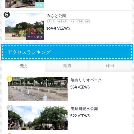
亀有
みさと公園
滑り台
健康遊具
スイング遊具
桜
1644
ボール遊び
アクセスランキング
先月
先週
昨日
亀有リリオパーク
554
曳舟川親水公園
522