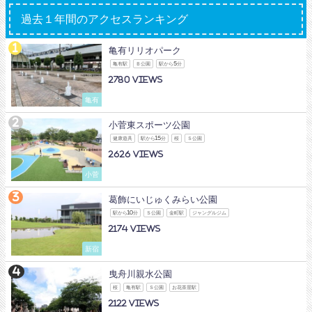
過去１年間のアクセスランキング
亀有リリオパーク
亀有駅
Ｂ公園
駅から5分
2780
亀有
小菅東スポーツ公園
健康遊具
駅から15分
桜
Ｓ公園
2626
小菅
葛飾にいじゅくみらい公園
駅から10分
Ｓ公園
金町駅
ジャングルジム
2174
新宿
曳舟川親水公園
桜
亀有駅
Ｓ公園
お花茶屋駅
2122