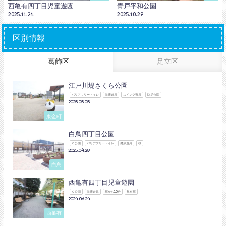
西亀有四丁目児童遊園
青戸平和公園
2025.11.24
2025.10.29
区別情報
葛飾区
足立区
江戸川堤さくら公園
バリアフリートイレ
健康遊具
スイング遊具
防災公園
2025.05.05
東金町
白鳥四丁目公園
Ｃ公園
バリアフリートイレ
健康遊具
桜
2025.04.29
白鳥
西亀有四丁目児童遊園
Ｃ公園
健康遊具
駅から10分
亀有駅
2024.06.24
西亀有