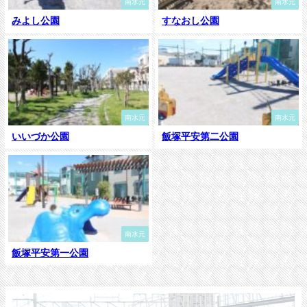
南水元
南水元
みよし公園
すなおし公園
南水元
南水元
いいづか公園
飯塚平安第二公園
南水元
飯塚平安第一公園