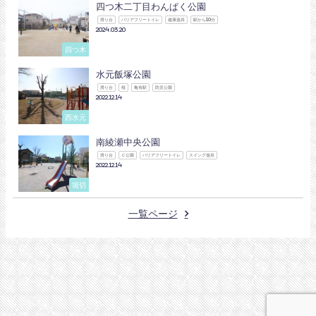
四つ木二丁目わんぱく公園
滑り台
バリアフリートイレ
健康遊具
駅から10分
2024.03.20
四つ木
水元飯塚公園
滑り台
桜
亀有駅
防災公園
2022.12.14
西水元
南綾瀬中央公園
滑り台
Ｃ公園
バリアフリートイレ
スイング遊具
2022.12.14
堀切
一覧ページ