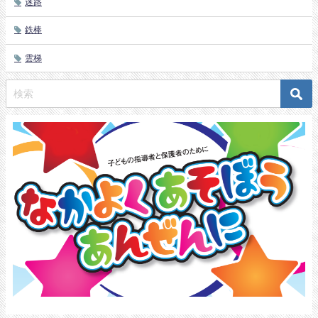
迷路
鉄棒
雲梯