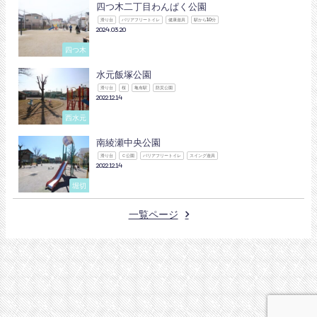
四つ木二丁目わんぱく公園
滑り台
バリアフリートイレ
健康遊具
駅から10分
2024.03.20
四つ木
水元飯塚公園
滑り台
桜
亀有駅
防災公園
2022.12.14
西水元
南綾瀬中央公園
滑り台
Ｃ公園
バリアフリートイレ
スイング遊具
2022.12.14
堀切
一覧ページ