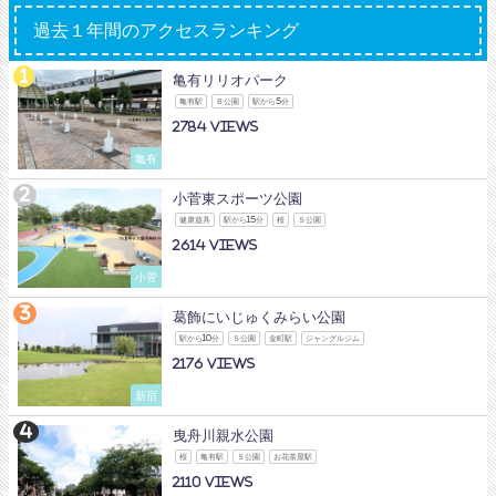
過去１年間のアクセスランキング
亀有リリオパーク
亀有駅
Ｂ公園
駅から5分
2784
亀有
小菅東スポーツ公園
健康遊具
駅から15分
桜
Ｓ公園
2614
小菅
葛飾にいじゅくみらい公園
駅から10分
Ｓ公園
金町駅
ジャングルジム
2176
新宿
曳舟川親水公園
桜
亀有駅
Ｓ公園
お花茶屋駅
2110