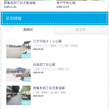
西亀有四丁目児童遊園
青戸平和公園
2025.11.24
2025.10.29
区別情報
葛飾区
足立区
江戸川堤さくら公園
バリアフリートイレ
健康遊具
スイング遊具
防災公園
2025.05.05
東金町
白鳥四丁目公園
Ｃ公園
バリアフリートイレ
健康遊具
桜
2025.04.29
白鳥
西亀有四丁目児童遊園
Ｃ公園
健康遊具
駅から10分
亀有駅
2024.06.24
西亀有