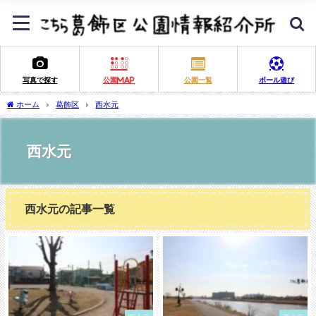
写真で探す
公園MAP
公園一覧
ボール遊び
ホーム
葛飾区
西水元
西水元
西水元の記事一覧