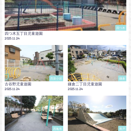
四つ木
四つ木五丁目児童遊園
2025.11.24
西新小岩
鎌倉
古谷野児童遊園
鎌倉二丁目児童遊園
2025.11.24
2025.11.24
西亀有
青戸