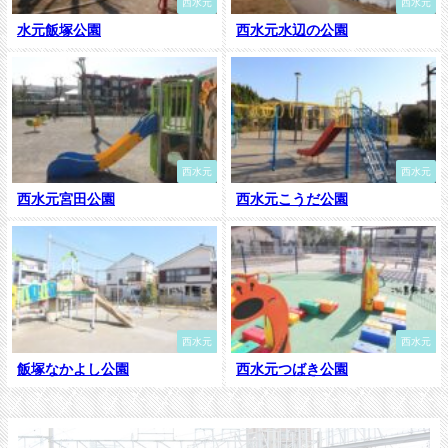
西水元
西水元
水元飯塚公園
西水元水辺の公園
西水元
西水元
西水元宮田公園
西水元こうだ公園
西水元
西水元
飯塚なかよし公園
西水元つばき公園