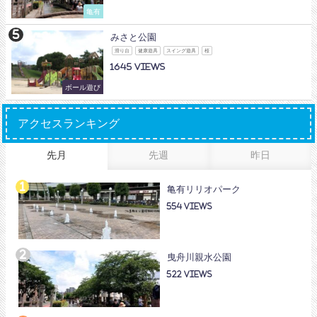
亀有
みさと公園
滑り台
健康遊具
スイング遊具
桜
1645
ボール遊び
アクセスランキング
先月
先週
昨日
亀有リリオパーク
554
曳舟川親水公園
522