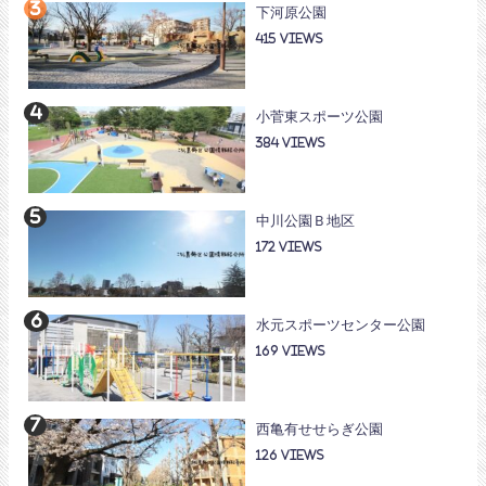
下河原公園
415
小菅東スポーツ公園
384
中川公園Ｂ地区
172
水元スポーツセンター公園
169
西亀有せせらぎ公園
126