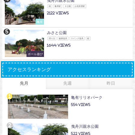
曳舟川親水公園
桜
亀有駅
Ｓ公園
お花茶屋駅
2122
亀有
みさと公園
滑り台
健康遊具
スイング遊具
桜
1644
ボール遊び
アクセスランキング
先月
先週
昨日
亀有リリオパーク
554
曳舟川親水公園
522