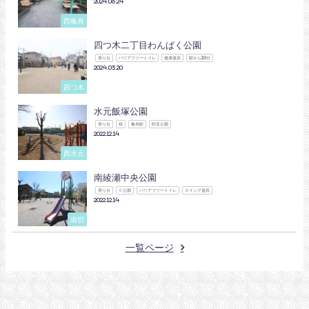
2024.06.24
西亀有
四つ木二丁目わんぱく公園
滑り台
バリアフリートイレ
健康遊具
駅から10分
2024.03.20
四つ木
水元飯塚公園
滑り台
桜
亀有駅
防災公園
2022.12.14
西水元
南綾瀬中央公園
滑り台
Ｃ公園
バリアフリートイレ
スイング遊具
2022.12.14
堀切
一覧ページ