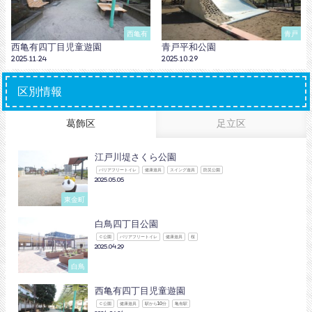
西亀有
青戸
西亀有四丁目児童遊園
青戸平和公園
2025.11.24
2025.10.29
区別情報
葛飾区
足立区
江戸川堤さくら公園
バリアフリートイレ
健康遊具
スイング遊具
防災公園
2025.05.05
東金町
白鳥四丁目公園
Ｃ公園
バリアフリートイレ
健康遊具
桜
2025.04.29
白鳥
西亀有四丁目児童遊園
Ｃ公園
健康遊具
駅から10分
亀有駅