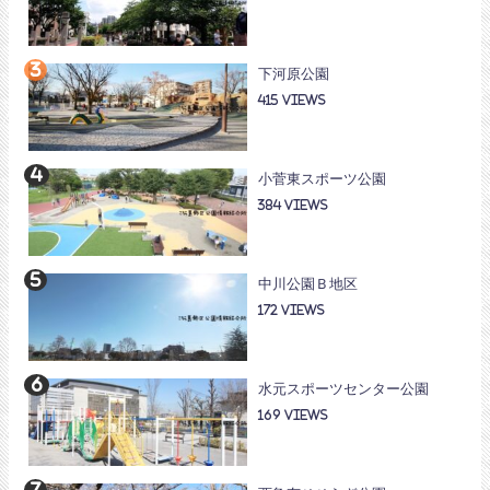
下河原公園
415
小菅東スポーツ公園
384
中川公園Ｂ地区
172
水元スポーツセンター公園
169