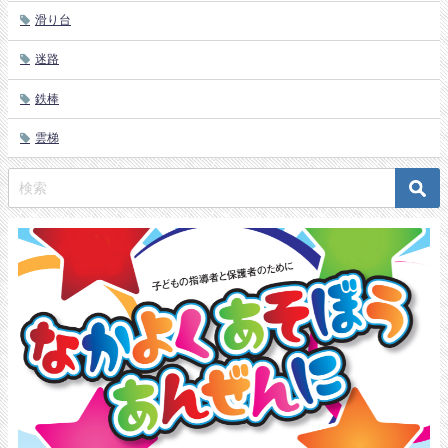
滑り台
迷路
鉄棒
雲梯