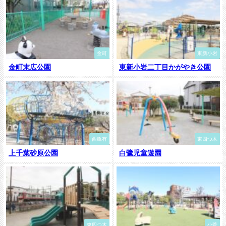
金町
東新小岩
金町末広公園
東新小岩二丁目かがやき公園
西亀有
東四つ木
上千葉砂原公園
白鷺児童遊園
東四つ木
小菅