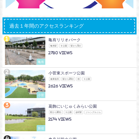
過去１年間のアクセスランキング
亀有リリオパーク
亀有駅
Ｂ公園
駅から5分
2780
亀有
小菅東スポーツ公園
健康遊具
駅から15分
桜
Ｓ公園
2626
小菅
葛飾にいじゅくみらい公園
駅から10分
Ｓ公園
金町駅
ジャングルジム
2174
新宿