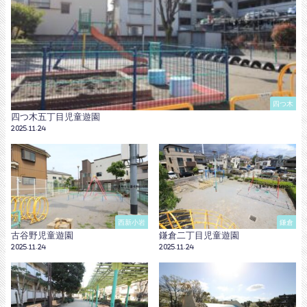
四つ木
四つ木五丁目児童遊園
2025.11.24
西新小岩
鎌倉
古谷野児童遊園
鎌倉二丁目児童遊園
2025.11.24
2025.11.24