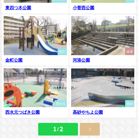
東四つ木公園
小菅西公園
柴又
綾瀬
金町公園
河添公園
西水元
高砂
西水元つばき公園
高砂やちよ公園
1 / 2