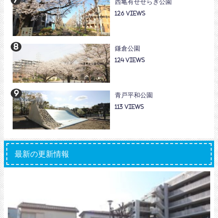
西亀有せせらぎ公園
126
鎌倉公園
124
青戸平和公園
113
最新の更新情報