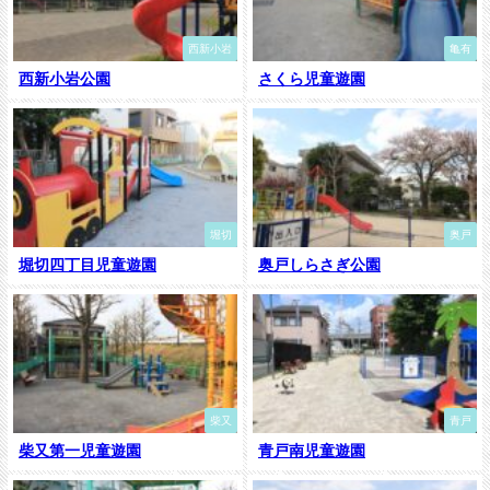
西新小岩
亀有
西新小岩公園
さくら児童遊園
堀切
奥戸
堀切四丁目児童遊園
奥戸しらさぎ公園
柴又
青戸
柴又第一児童遊園
青戸南児童遊園