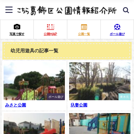
写真で探す
公園MAP
公園一覧
ボール遊び
幼児用遊具の記事一覧
ボール遊び
東水元
みさと公園
圦妻公園