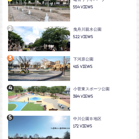
554
曳舟川親水公園
522
下河原公園
415
小菅東スポーツ公園
384
中川公園Ｂ地区
172