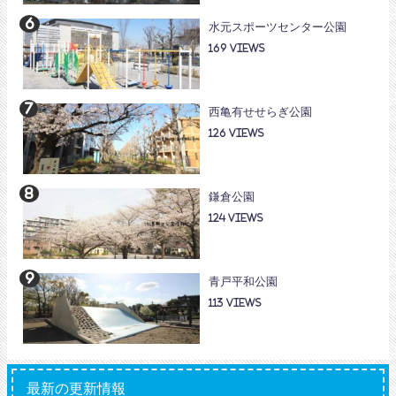
水元スポーツセンター公園
169
西亀有せせらぎ公園
126
鎌倉公園
124
青戸平和公園
113
最新の更新情報