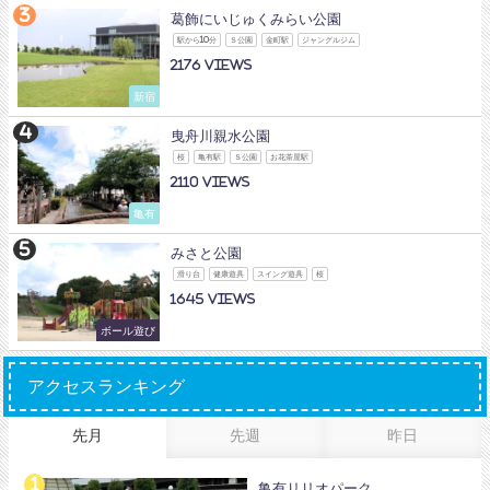
葛飾にいじゅくみらい公園
駅から10分
Ｓ公園
金町駅
ジャングルジム
2176
新宿
曳舟川親水公園
桜
亀有駅
Ｓ公園
お花茶屋駅
2110
亀有
みさと公園
滑り台
健康遊具
スイング遊具
桜
1645
ボール遊び
アクセスランキング
先月
先週
昨日
亀有リリオパーク