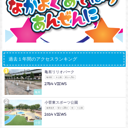
過去１年間のアクセスランキング
亀有リリオパーク
亀有駅
Ｂ公園
駅から5分
2784
亀有
小菅東スポーツ公園
健康遊具
駅から15分
桜
Ｓ公園
2614
小菅