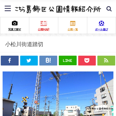
写真で探す
公園MAP
公園一覧
ボール遊び
小松川街道踏切
LINE