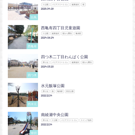
Ｃ公園
バリアフリートイレ
健康遊具
桜
2025.04.29
白鳥
西亀有四丁目児童遊園
Ｃ公園
健康遊具
駅から10分
亀有駅
2024.06.24
西亀有
四つ木二丁目わんぱく公園
滑り台
バリアフリートイレ
健康遊具
駅から10分
2024.03.20
四つ木
水元飯塚公園
滑り台
桜
亀有駅
防災公園
2022.12.14
西水元
南綾瀬中央公園
滑り台
Ｃ公園
バリアフリートイレ
スイング遊具
2022.12.14
堀切