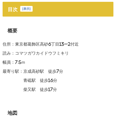
目次
[
表示
]
概要
住所：東京都葛飾区高砂6丁目13−2付近
読み：コマツガワカイドウフミキリ
幅員：7.5ｍ
最寄り駅：京成高砂駅 徒歩7分
青砥駅 徒歩16分
柴又駅 徒歩17分
地図