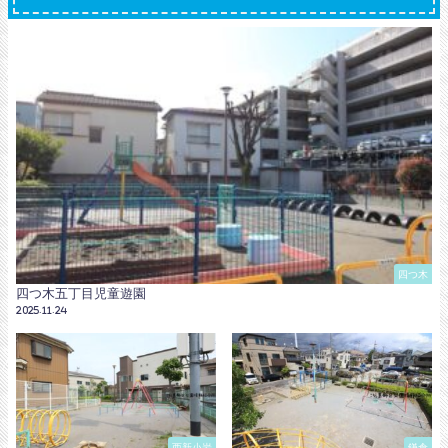
四つ木
四つ木五丁目児童遊園
2025.11.24
西新小岩
鎌倉