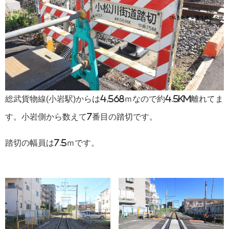
総武貨物線(小岩駅)からは4,568ｍなので約4.5km離れてま
す。小岩側から数えて7番目の踏切です。
踏切の幅員は7.5ｍです。