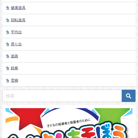
健康遊具
回転遊具
平均台
滑り台
迷路
鉄棒
雲梯