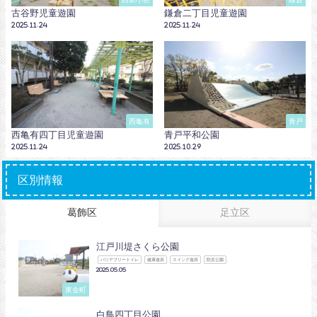
古谷野児童遊園
鎌倉二丁目児童遊園
2025.11.24
2025.11.24
西亀有
青戸
西亀有四丁目児童遊園
青戸平和公園
2025.11.24
2025.10.29
区別情報
葛飾区
足立区
江戸川堤さくら公園
バリアフリートイレ
健康遊具
スイング遊具
防災公園
2025.05.05
東金町
白鳥四丁目公園