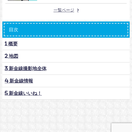
一覧ページ
目次
1 概要
2 地図
3 新金線撮影地全体
4 新金線情報
5 新金線いいね！