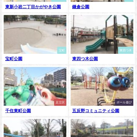
東新小岩二丁目かがやき公園
鎌倉公園
宝町
東四つ木
宝町公園
東四つ木公園
足立区
ボール遊び
千住東町公園
五反野コミュニティ公園