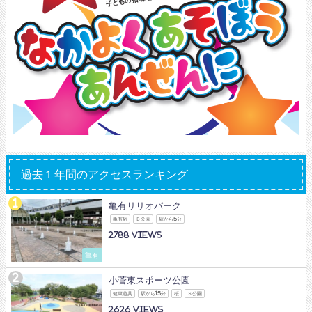
過去１年間のアクセスランキング
亀有リリオパーク
亀有駅
Ｂ公園
駅から5分
2788
亀有
小菅東スポーツ公園
健康遊具
駅から15分
桜
Ｓ公園
2626