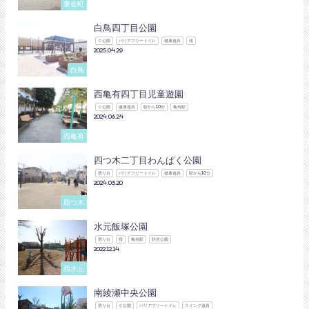
東金町
白鳥四丁目公園
Ｃ公園
バリアフリートイレ
健康遊具
桜
2025.04.29
白鳥
西亀有四丁目児童遊園
Ｃ公園
健康遊具
駅から10分
亀有駅
2024.06.24
西亀有
四つ木二丁目わんぱく公園
滑り台
バリアフリートイレ
健康遊具
駅から10分
2024.03.20
四つ木
水元飯塚公園
滑り台
桜
亀有駅
防災公園
2022.12.14
西水元
南綾瀬中央公園
滑り台
Ｃ公園
バリアフリートイレ
スイング遊具