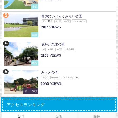
小菅
葛飾にいじゅくみらい公園
駅から10分
Ｓ公園
金町駅
ジャングルジム
2183
新宿
曳舟川親水公園
桜
亀有駅
Ｓ公園
お花茶屋駅
2163
亀有
みさと公園
滑り台
健康遊具
スイング遊具
桜
1645
ボール遊び
アクセスランキング
先月
先週
昨日