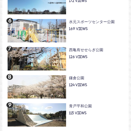
172
水元スポーツセンター公園
169
西亀有せせらぎ公園
126
鎌倉公園
124
青戸平和公園
113