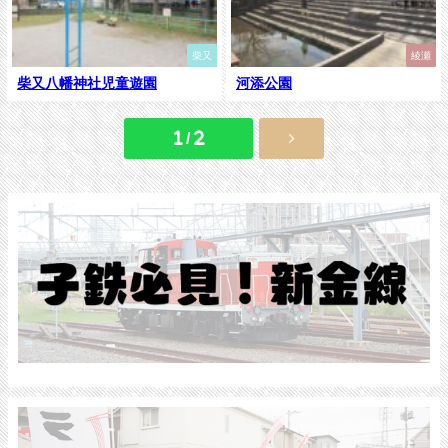
柴又
綾瀬
柴又八幡神社児童遊園
河添公園
1 / 2