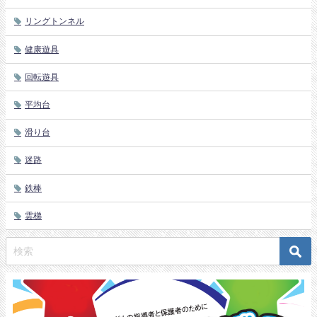
リングトンネル
健康遊具
回転遊具
平均台
滑り台
迷路
鉄棒
雲梯