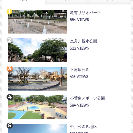
亀有リリオパーク
554
曳舟川親水公園
522
下河原公園
415
小菅東スポーツ公園
384
中川公園Ｂ地区