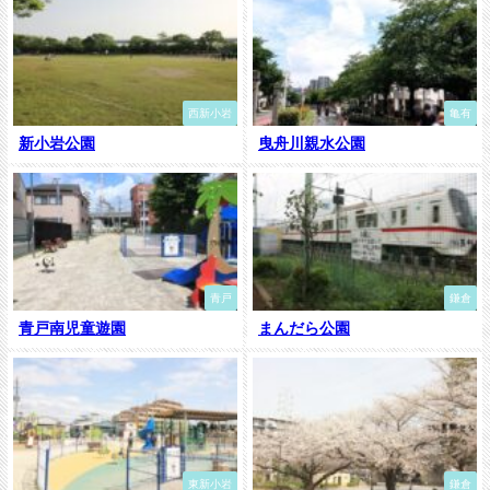
西新小岩
亀有
新小岩公園
曳舟川親水公園
青戸
鎌倉
青戸南児童遊園
まんだら公園
東新小岩
鎌倉