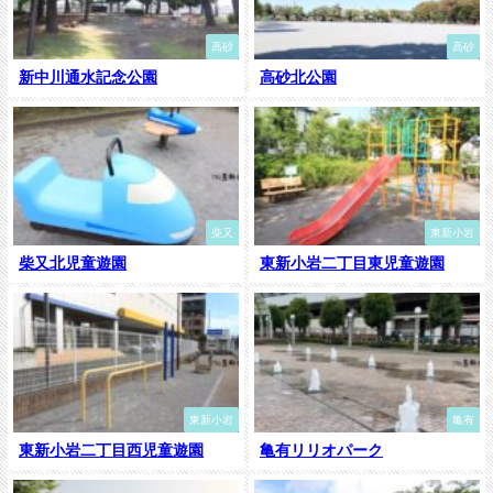
高砂
高砂
新中川通水記念公園
高砂北公園
柴又
東新小岩
柴又北児童遊園
東新小岩二丁目東児童遊園
東新小岩
亀有
東新小岩二丁目西児童遊園
亀有リリオパーク