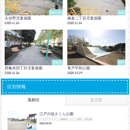
西新小岩
鎌倉
古谷野児童遊園
鎌倉二丁目児童遊園
2025.11.24
2025.11.24
西亀有
青戸
西亀有四丁目児童遊園
青戸平和公園
2025.11.24
2025.10.29
区別情報
葛飾区
足立区
江戸川堤さくら公園
バリアフリートイレ
健康遊具
スイング遊具
防災公園
2025.05.05