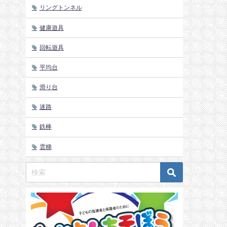
リングトンネル
健康遊具
回転遊具
平均台
滑り台
迷路
鉄棒
雲梯