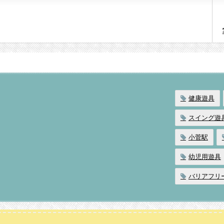
健康遊具
スイング遊
小菅駅
幼児用遊具
バリアフリ