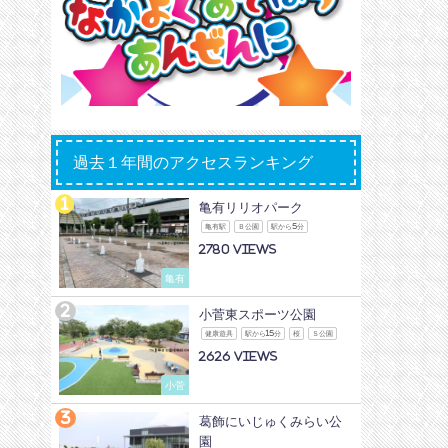
過去１年間のアクセスランキング
亀有リリオパーク
亀有駅
Ｂ公園
駅から5分
2780
亀有
小菅東スポーツ公園
健康遊具
駅から15分
桜
Ｓ公園
2626
小菅
葛飾にいじゅくみらい公
園