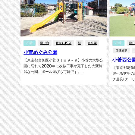
小菅
滑り台
駅から15分
桜
Ｂ公園
小菅
滑
健康遊具
小菅めぐみ公園
小菅西公
【東京都葛飾区小菅３丁目９－９】小菅の大型公
園に隠れて2020年に改修工事が完了した大変綺
【東京都葛飾
麗な公園。ボール遊びも可能です。...
遊べる芝生の
ク遊具(ターザ