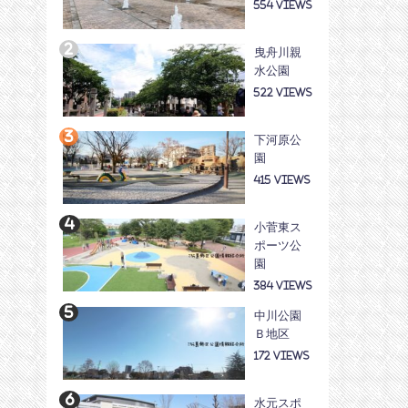
554
曳舟川親
水公園
522
下河原公
園
415
小菅東ス
ポーツ公
園
384
中川公園
Ｂ地区
172
水元スポ