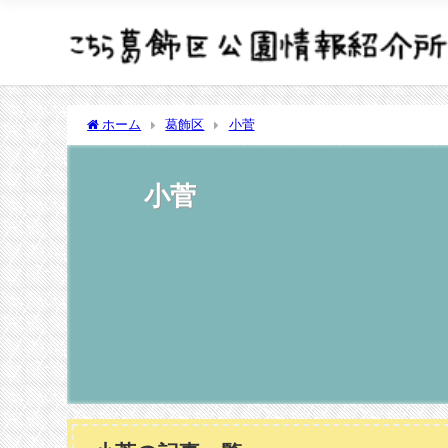
ホーム
葛飾区
小菅
小菅