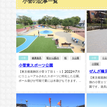
小菅の記事一覧
小菅
健康遊具
駅から15分
桜
Ｓ公園
小菅
Ｃ
小菅駅
小菅東スポーツ公園
ぜんざ橋
【東京都葛飾区小菅３丁目１－１】2022年7月
にリニューアルされたスポーツに特化した公園。
【東京都葛飾
ボール遊びが可能で夏には水遊びもできます。...
側の小菅エリ
園です。遊具は