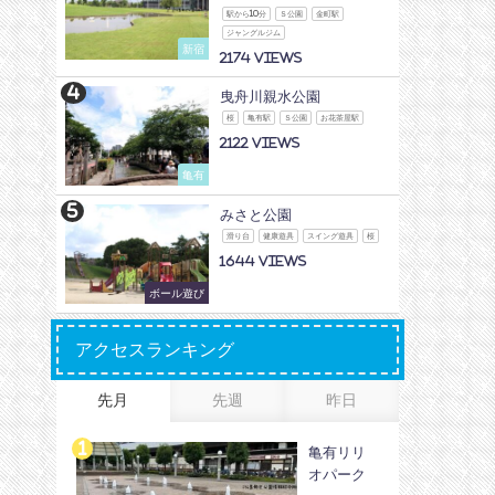
駅から10分
Ｓ公園
金町駅
ジャングルジム
新宿
2174
曳舟川親水公園
桜
亀有駅
Ｓ公園
お花茶屋駅
2122
亀有
みさと公園
滑り台
健康遊具
スイング遊具
桜
1644
ボール遊び
アクセスランキング
先月
先週
昨日
亀有リリ
オパーク