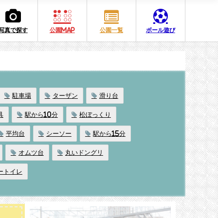
写真で探す
公園MAP
公園一覧
ボール遊び
駐車場
ターザン
滑り台
具
駅から10分
松ぼっくり
平均台
シーソー
駅から15分
オムツ台
丸いドングリ
ートイレ