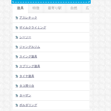
遊具
特徴
最寄り駅
自然
広さ
アスレチック
ザイルクライミング
シーソー
ジャングルジム
スイング遊具
スプリング遊具
タイヤ遊具
タコ滑り台
ターザン
ボルダリング