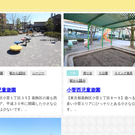
公園
駅から10分
シーソー
小菅
滑り台
Ｃ公園
スイング遊具
駅から15分
児童遊園
小菅西児童遊園
区小菅１丁目３５】葛飾区の最も西
【東京都葛飾区小菅１丁目８ー９】遊べ
ア。平成３０年に開園した小さな公
多い小菅エリアにひっそりとある小さな
少ないです。...
す。...