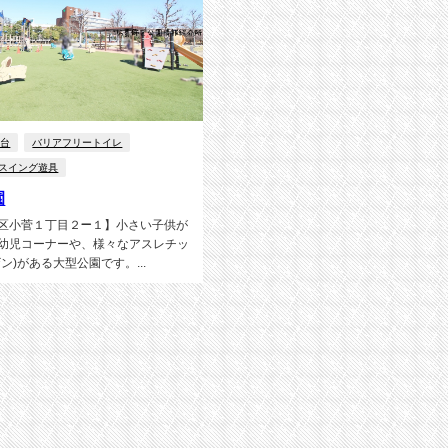
り台
バリアフリートイレ
スイング遊具
園
区小菅１丁目２−１】小さい子供が
幼児コーナーや、様々なアスレチッ
ン)がある大型公園です。...