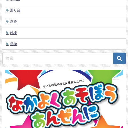
滑り台
迷路
鉄棒
雲梯