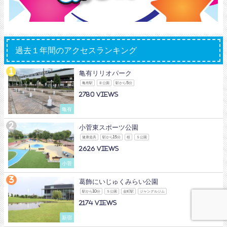
過去１年間のアクセスランキング
亀有リリオパーク
亀有駅
Ｂ公園
駅から5分
2780
亀有
小菅東スポーツ公園
健康遊具
駅から15分
桜
Ｓ公園
2626
小菅
葛飾にいじゅくみらい公園
駅から10分
Ｓ公園
金町駅
ジャングルジム
2174
新宿