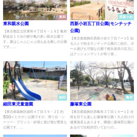
東和
西新小岩
東和親水公園
西新小岩五丁目公園(モンチッチ
公園)
【東京都足立区東和４丁目６－１８】亀有
駅徒歩１０分の鯉や亀の多い親水公園で
【東京都葛飾区西新小岩５丁目７−２】知
す。夏はじゃぶじゃぶ池もある癒しの公園
る人とぞ知るモンチッチ公園のご紹介。ボ
です。...
ール遊びも可能な公園で複合遊具の足元に
はクッションマットが有り遊...
細田
亀有
細田東児童遊園
藤塚東公園
【東京都葛飾区細田４丁目３９－２】約
【東京都葛飾区西亀有３丁目１６−１】自
300㎡と小さい公園ですが、滑り台・シ
然を目でも楽しむ藤塚東公園！大人向けの
ーソー・ブランコ・砂場と遊び場が豊富な
健康遊具もあります。隣接に藤塚西公園が
公園です。...
あるので比較的空いておりの...