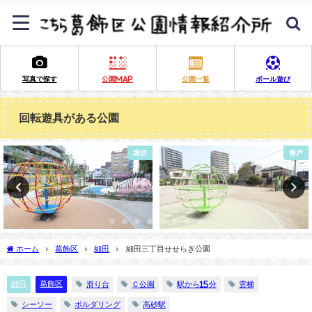
写真で探す
公園MAP
公園一覧
ボール遊び
回転遊具がある公園
青戸
中川
ホーム
葛飾区
細田
細田三丁目せせらぎ公園
細田
葛飾区
滑り台
Ｃ公園
駅から15分
雲梯
シーソー
ボルダリング
高砂駅