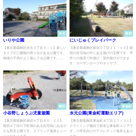
水元
新宿
いりや公園
にいじゅくプレイパーク
【東京都葛飾区水元４丁目４－１】新しい
【東京都葛飾区新宿５丁目２１－１０】新
タイプの三種類の滑り台がある公園です。
宿の住宅地の中にある遊びの宝庫です。手
地域の子供がよく遊んでる公園です。...
作りの遊具で外遊び・室内遊びができま
す。ターザンロープやタイヤブ...
堀切
東金町
小谷野しょうぶ児童遊園
水元公園(東金町運動エリア)
【東京都葛飾区堀切４丁目６０－１２ 】
【東京都葛飾区東金町８丁目２７～３１】
堀切４丁目の下町感のある住宅地にある小
クライミング施設で有名な東金町エリアで
さな防災公園です。スプリング遊具とシー
す。小学生向けのアスレチック遊具もあり