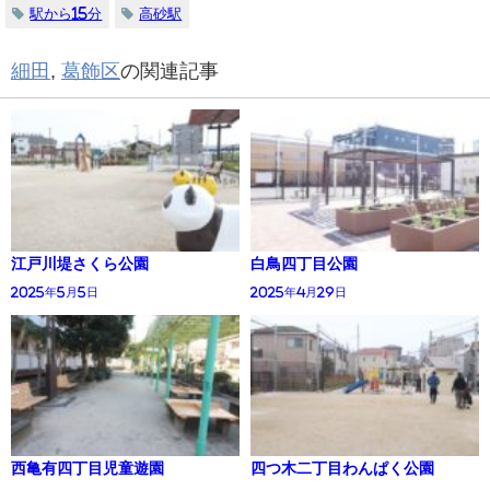
駅から15分
高砂駅
細田
,
葛飾区
の関連記事
江戸川堤さくら公園
白鳥四丁目公園
2025年5月5日
2025年4月29日
西亀有四丁目児童遊園
四つ木二丁目わんぱく公園