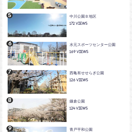
中川公園Ｂ地区
172
水元スポーツセンター公園
169
西亀有せせらぎ公園
126
鎌倉公園
124
青戸平和公園