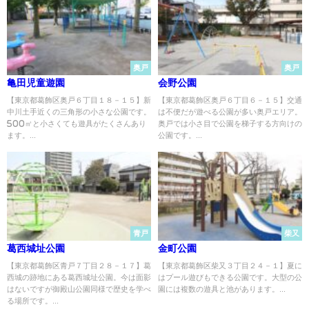
奥戸
奥戸
亀田児童遊園
会野公園
【東京都葛飾区奥戸６丁目１８－１５】新
【東京都葛飾区奥戸６丁目６－１５】交通
中川土手近くの三角形の小さな公園です。
は不便だが遊べる公園が多い奥戸エリア。
500㎡と小さくても遊具がたくさんあり
奥戸では小さ目で公園を梯子する方向けの
ます。...
公園です。...
青戸
柴又
葛西城址公園
金町公園
【東京都葛飾区青戸７丁目２８－１７】葛
【東京都葛飾区柴又３丁目２４－１】夏に
西城の跡地にある葛西城址公園。今は面影
はプール遊びもできる公園です。大型の公
はないですが御殿山公園同様で歴史を学べ
園には複数の遊具と池があります。...
る場所です。...