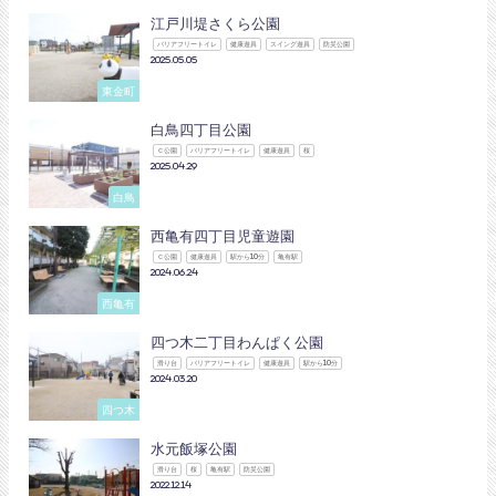
江戸川堤さくら公園
バリアフリートイレ
健康遊具
スイング遊具
防災公園
2025.05.05
東金町
白鳥四丁目公園
Ｃ公園
バリアフリートイレ
健康遊具
桜
2025.04.29
白鳥
西亀有四丁目児童遊園
Ｃ公園
健康遊具
駅から10分
亀有駅
2024.06.24
西亀有
四つ木二丁目わんぱく公園
滑り台
バリアフリートイレ
健康遊具
駅から10分
2024.03.20
四つ木
水元飯塚公園
滑り台
桜
亀有駅
防災公園
2022.12.14