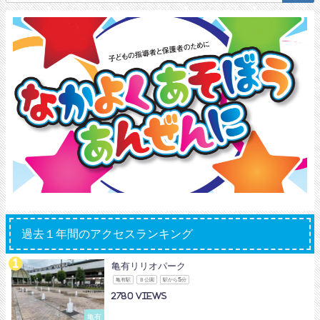
過去１年間のアクセスランキング
亀有リリオパーク
亀有駅
Ｂ公園
駅から5分
2780
亀有