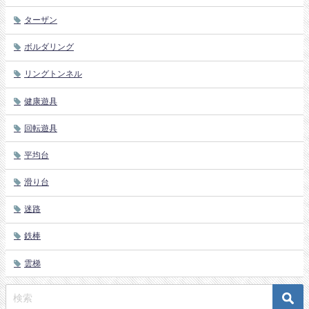
ターザン
ボルダリング
リングトンネル
健康遊具
回転遊具
平均台
滑り台
迷路
鉄棒
雲梯