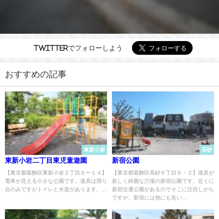
Twitterでフォローしよう
おすすめの記事
東新小岩
高砂
東新小岩二丁目東児童遊園
新宿公園
【東京都葛飾区東新小岩２丁目６ー１４】
【東京都葛飾区高砂６丁目９－２】遊具が
電車が見える小さな公園です。遊具は滑り
新しく綺麗な穴場の新宿公園です。近くに
台のみですがトイレと水道があります。...
新宿交通公園があるのでそこに注目しがち
ですが、新宿には他にも良い...