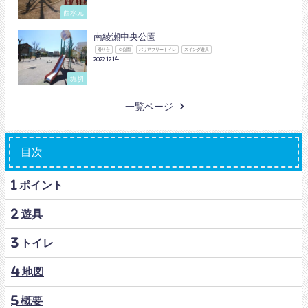
西水元
南綾瀬中央公園
滑り台
Ｃ公園
バリアフリートイレ
スイング遊具
2022.12.14
堀切
一覧ページ
目次
1 ポイント
2 遊具
3 トイレ
4 地図
5 概要