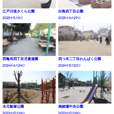
江戸川堤さくら公園
白鳥四丁目公園
2025年5月5日
2025年4月29日
西亀有四丁目児童遊園
四つ木二丁目わんぱく公園
2024年6月24日
2024年3月20日
水元飯塚公園
南綾瀬中央公園
2022年12月14日
2022年12月14日