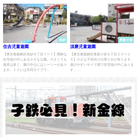
高砂
東新小岩
住吉児童遊園
須磨児童遊園
【東京都葛飾区高砂８丁目７ー７】閑静な
【東京都葛飾区東新小岩８丁目２０ー１
住宅地の中にある小さな公園。小さくても
５】小さな子供向けの滑り台が有ります。
遊具は多く、園の中心にはシーソーがあり
遊びやすいサイズ感で住宅地の中にありま
ます。トイレは共同タイプで...
す。...