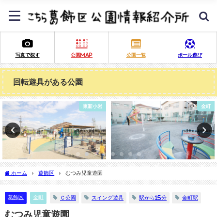
写真で探す
公園MAP
公園一覧
ボール遊び
回転遊具がある公園
金町
亀有
ホーム
葛飾区
むつみ児童遊園
葛飾区
金町
Ｃ公園
スイング遊具
駅から15分
金町駅
むつみ児童遊園