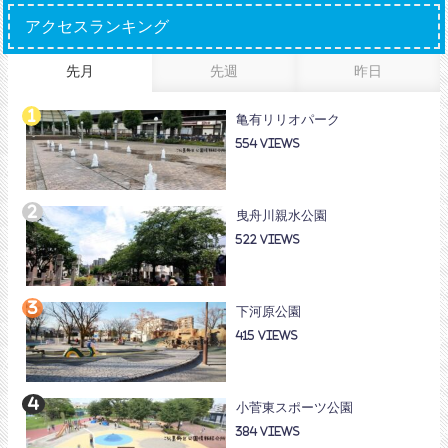
アクセスランキング
先月
先週
昨日
亀有リリオパーク
554
曳舟川親水公園
522
下河原公園
415
小菅東スポーツ公園
384