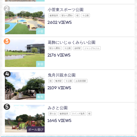
小菅東スポーツ公園
健康遊具
駅から15分
桜
Ｓ公園
2602
小菅
葛飾にいじゅくみらい公園
駅から10分
Ｓ公園
金町駅
ジャングルジム
2176
新宿
曳舟川親水公園
桜
亀有駅
Ｓ公園
お花茶屋駅
2109
亀有
みさと公園
滑り台
健康遊具
スイング遊具
桜
1645
ボール遊び