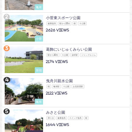
亀有
小菅東スポーツ公園
健康遊具
駅から15分
桜
Ｓ公園
2626
小菅
葛飾にいじゅくみらい公園
駅から10分
Ｓ公園
金町駅
ジャングルジム
2174
新宿
曳舟川親水公園
桜
亀有駅
Ｓ公園
お花茶屋駅
2122
亀有
みさと公園
滑り台
健康遊具
スイング遊具
桜
1644