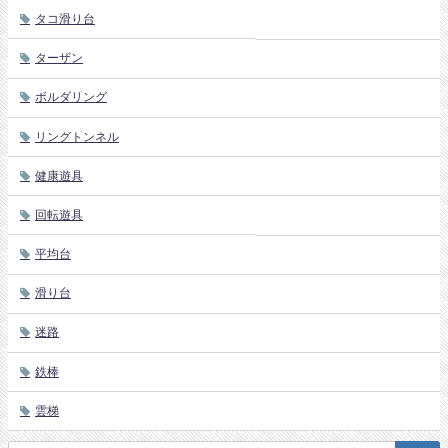
タコ滑り台
ターザン
ボルダリング
リングトンネル
健康遊具
回転遊具
平均台
滑り台
迷路
鉄棒
雲梯