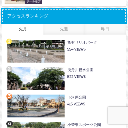
ボール遊び
アクセスランキング
先月
先週
昨日
亀有リリオパーク
554
曳舟川親水公園
522
下河原公園
415
小菅東スポーツ公園