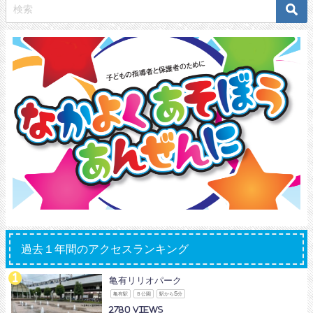
過去１年間のアクセスランキング
亀有リリオパーク
亀有駅
Ｂ公園
駅から5分
2780